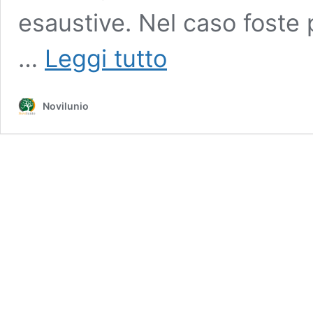
esaustive. Nel caso foste 
Informazioni
…
Leggi tutto
utili
sulla
demenza
Novilunio
frontotemporale