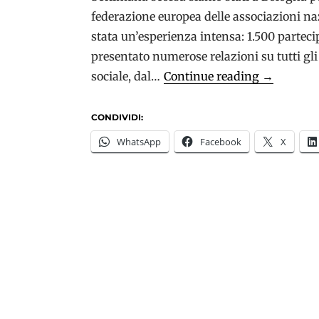
federazione europea delle associazioni na
stata un’esperienza intensa: 1.500 partecip
presentato numerose relazioni su tutti gli
Simona
sociale, dal…
Continue reading
→
Ferrari
alla
CONDIVIDI:
Conferenz
WhatsApp
Facebook
X
di
Alzheimer
Europe:
Facciamo
sentire
la
nostra
voce!