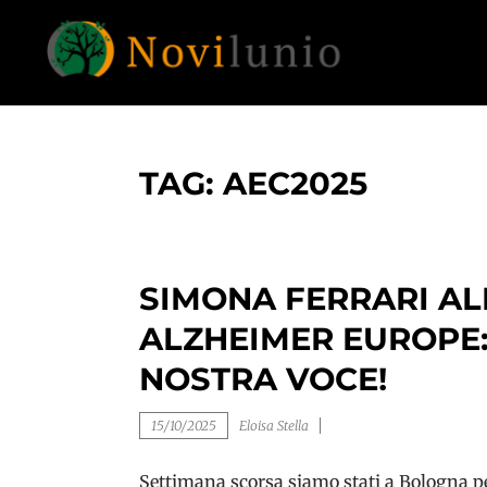
Skip
to
content
Un aiuto con concreto dopo la diagnosi di
NOVILUNIO
demenza
TAG:
AEC2025
SIMONA FERRARI AL
ALZHEIMER EUROPE:
NOSTRA VOCE!
15/10/2025
Eloisa Stella
Settimana scorsa siamo stati a Bologna p