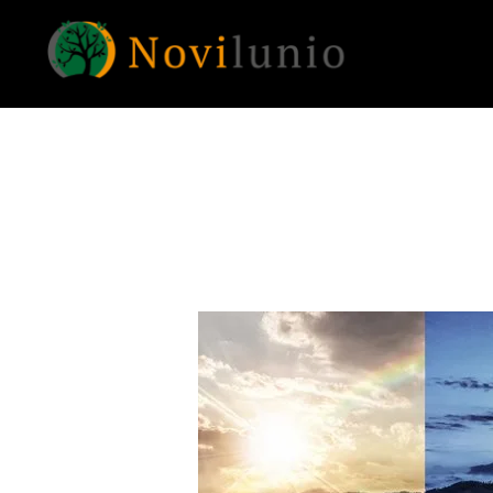
NOVILUNIO
Un aiuto con concreto dopo la diagnosi di demenza