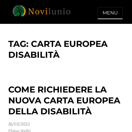
Skip
to
MENU
content
NOVILUNIO
Un aiuto con concreto dopo la
diagnosi di demenza
TAG:
CARTA EUROPEA
DISABILITÀ
COME RICHIEDERE LA
NUOVA CARTA EUROPEA
DELLA DISABILITÀ
16/03/2022
Eloisa Stella