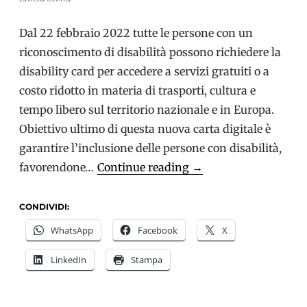
Dal 22 febbraio 2022 tutte le persone con un
riconoscimento di disabilità possono richiedere la
disability card per accedere a servizi gratuiti o a
costo ridotto in materia di trasporti, cultura e
tempo libero sul territorio nazionale e in Europa.
Obiettivo ultimo di questa nuova carta digitale è
garantire l’inclusione delle persone con disabilità,
Come
favorendone…
Continue reading
→
richiedere
la
CONDIVIDI:
nuova
WhatsApp
Facebook
X
Carta
LinkedIn
Stampa
Europea
della
Disabilità