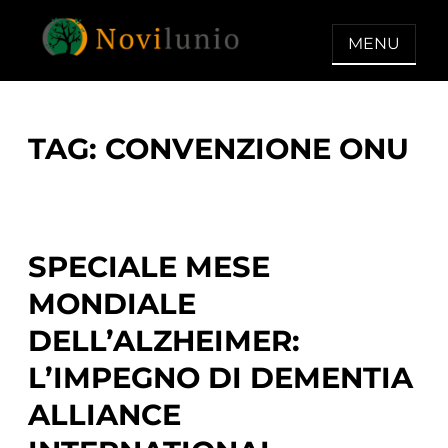
Skip
to
MENU
content
NOVILUNIO
Un aiuto con concreto dopo la
diagnosi di demenza
TAG:
CONVENZIONE ONU
SPECIALE MESE
MONDIALE
DELL’ALZHEIMER:
L’IMPEGNO DI DEMENTIA
ALLIANCE