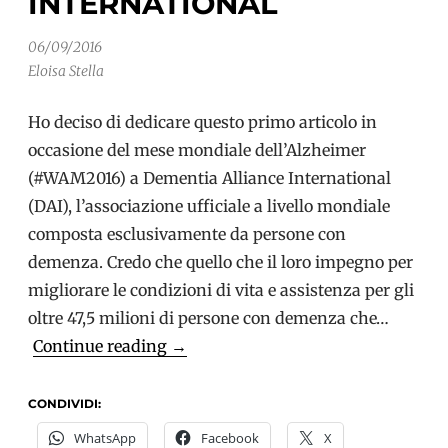
INTERNATIONAL
06/09/2016
Eloisa Stella
Ho deciso di dedicare questo primo articolo in
occasione del mese mondiale dell’Alzheimer
(#WAM2016) a Dementia Alliance International
(DAI), l’associazione ufficiale a livello mondiale
composta esclusivamente da persone con
demenza. Credo che quello che il loro impegno per
migliorare le condizioni di vita e assistenza per gli
oltre 47,5 milioni di persone con demenza che…
Speciale
Continue reading
→
Mese
Mondiale
CONDIVIDI:
dell’Alzheimer:
WhatsApp
Facebook
X