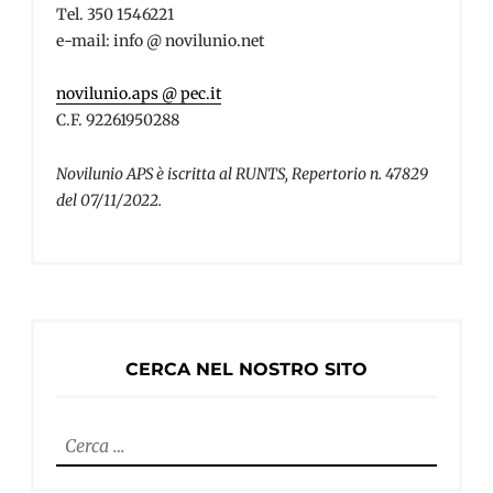
Tel. 350 1546221
e-mail: info @ novilunio.net
novilunio.aps @ pec.it
C.F. 92261950288
Novilunio APS è iscritta al RUNTS, Repertorio n. 47829
del 07/11/2022.
CERCA NEL NOSTRO SITO
Ricerca
per: