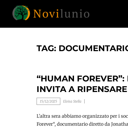
Skip
to
content
Un aiuto con concreto dopo la diagnosi di
NOVILUNIO
demenza
TAG:
DOCUMENTARI
“HUMAN FOREVER”: 
INVITA A RIPENSARE
15/12/2025
Eloisa Stella
L’altra sera abbiamo organizzato per i so
Forever“, documentario diretto da Jonatha