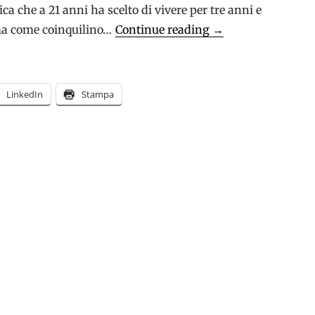
a che a 21 anni ha scelto di vivere per tre anni e
“Human
a come coinquilino…
Continue reading
→
Forever”:
Il
documentario
LinkedIn
Stampa
che
ci
invita
a
ripensare
la
cura