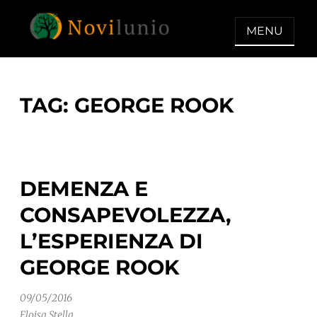
Skip
to
MENU
content
NOVILUNIO
Un aiuto con concreto dopo la
diagnosi di demenza
TAG:
GEORGE ROOK
DEMENZA E
CONSAPEVOLEZZA,
L’ESPERIENZA DI
GEORGE ROOK
09/05/2016
Eloisa Stella