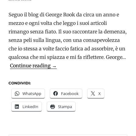
Seguo il blog di George Rook da circa un anno e
mezzo e ogni volta che leggo i suoi articoli
rimango senza fiato. Il suo raccontare la demenza,
senza peli sulla lingua, con una consapevolezza
che io stessa a volte faccio fatica ad assorbire, è un
qualcosa che mi spiazza e mi fa riflettere. George…
Demenza
Continue reading
→
e
consapevolezza,
CONDIVIDI:
l’esperienza
WhatsApp
Facebook
X
di
LinkedIn
Stampa
George
Rook