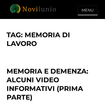
Skip
to
MENU
content
NOVILUNIO
Un aiuto con concreto dopo la
diagnosi di demenza
TAG:
MEMORIA DI
LAVORO
MEMORIA E DEMENZA:
ALCUNI VIDEO
INFORMATIVI (PRIMA
PARTE)