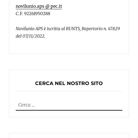
novilunio.aps @ pec.it
C.F. 92261950288
Novilunio APS è iscritta al RUNTS, Repertorio n. 47829
del 07/11/2022.
CERCA NEL NOSTRO SITO
Ricerca
per: