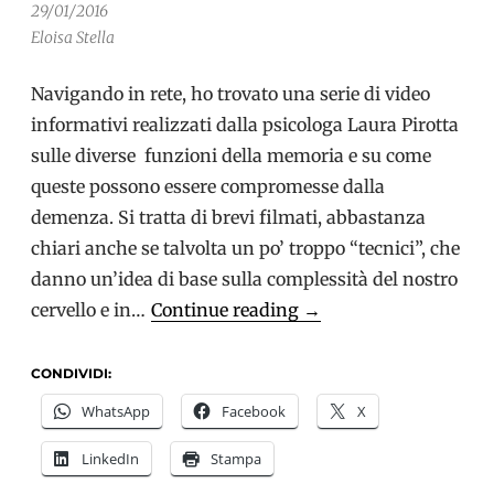
29/01/2016
Eloisa Stella
Navigando in rete, ho trovato una serie di video
informativi realizzati dalla psicologa Laura Pirotta
sulle diverse funzioni della memoria e su come
queste possono essere compromesse dalla
demenza. Si tratta di brevi filmati, abbastanza
chiari anche se talvolta un po’ troppo “tecnici”, che
danno un’idea di base sulla complessità del nostro
Memoria
cervello e in…
Continue reading
→
e
demenza:
CONDIVIDI:
alcuni
WhatsApp
Facebook
X
video
LinkedIn
Stampa
informativi
(Prima