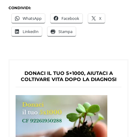
Globale
CONDIVIDI:
sulla
WhatsApp
Facebook
X
Demenza
LinkedIn
Stampa
dell’OMS:
Di
cosa
si
tratta
DONACI IL TUO 5×1000, AIUTACI A
e
COLTIVARE VITA DOPO LA DIAGNOSI
cosa
ne
pensa
Dementia
Alliance
International