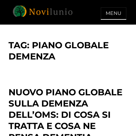
Skip
to
MENU
content
NOVILUNIO
Un aiuto con concreto dopo la
diagnosi di demenza
TAG:
PIANO GLOBALE
DEMENZA
NUOVO PIANO GLOBALE
SULLA DEMENZA
DELL’OMS: DI COSA SI
TRATTA E COSA NE