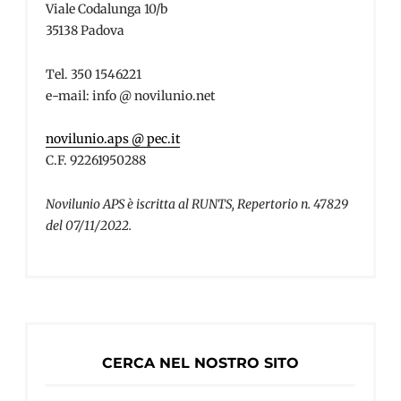
Viale Codalunga 10/b
35138 Padova
Tel. 350 1546221
e-mail: info @ novilunio.net
novilunio.aps @ pec.it
C.F. 92261950288
Novilunio APS è iscritta al RUNTS, Repertorio n. 47829
del 07/11/2022.
CERCA NEL NOSTRO SITO