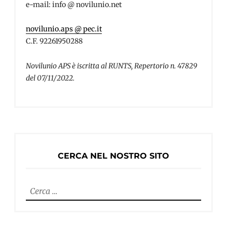
e-mail: info @ novilunio.net
novilunio.aps @ pec.it
C.F. 92261950288
Novilunio APS è iscritta al RUNTS, Repertorio n. 47829
del 07/11/2022.
CERCA NEL NOSTRO SITO
Ricerca
per: