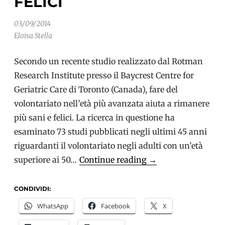
FELICI
03/09/2014
Eloisa Stella
Secondo un recente studio realizzato dal Rotman
Research Institute presso il Baycrest Centre for
Geriatric Care di Toronto (Canada), fare del
volontariato nell’età più avanzata aiuta a rimanere
più sani e felici. La ricerca in questione ha
esaminato 73 studi pubblicati negli ultimi 45 anni
riguardanti il volontariato negli adulti con un’età
Invecchiamento
superiore ai 50…
Continue reading
→
attivo:
Gli
CONDIVIDI:
anziani
WhatsApp
Facebook
X
che