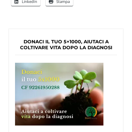
LinkedIn
Stampa
fanno
volontariato
sono
più
sani
DONACI IL TUO 5×1000, AIUTACI A
e
COLTIVARE VITA DOPO LA DIAGNOSI
più
felici