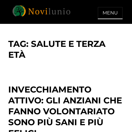
Skip
to
MENU
content
NOVILUNIO
Un aiuto con concreto dopo la
diagnosi di demenza
TAG:
SALUTE E TERZA
ETÀ
INVECCHIAMENTO
ATTIVO: GLI ANZIANI CHE
FANNO VOLONTARIATO
SONO PIÙ SANI E PIÙ