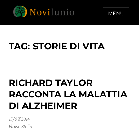
Skip
to
MENU
content
NOVILUNIO
Un aiuto con concreto dopo la
diagnosi di demenza
TAG:
STORIE DI VITA
RICHARD TAYLOR
RACCONTA LA MALATTIA
DI ALZHEIMER
15/07/2014
Eloisa Stella