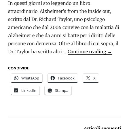
In questi giorni sto leggendo un libro
straordinario, Alzheimer’s from the inside out,
scritto dal Dr. Richard Taylor, uno psicologo
americano che dal 2004 convive con la malattia di
Alzheimer e che da anni si batte per i diritti delle
persone con demenza. Oltre al libro di cui sopra, il
Richard
Dr. Taylor ha scritto altri…
Continue reading
→
Taylor
racconta
CONDIVIDI:
la
WhatsApp
Facebook
X
malattia
LinkedIn
Stampa
di
Alzheime
NAVIGAZIONE
Articoli seguenti