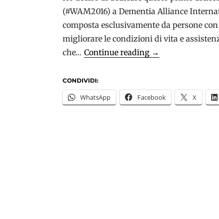
(#WAM2016) a Dementia Alliance Internatio
composta esclusivamente da persone con 
migliorare le condizioni di vita e assiste
Speciale
che…
Continue reading
→
Mese
Mondiale
CONDIVIDI:
dell’Alzheimer:
WhatsApp
Facebook
X
L’impegno
di
Dementia
Alliance
International