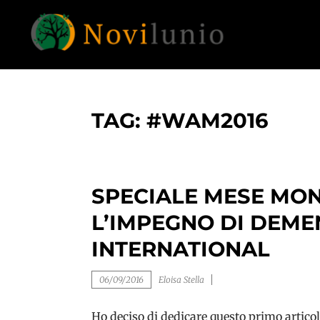
Skip
to
content
Un aiuto con concreto dopo la diagnosi di
NOVILUNIO
demenza
TAG:
#WAM2016
SPECIALE MESE MON
L’IMPEGNO DI DEME
INTERNATIONAL
06/09/2016
Eloisa Stella
Ho deciso di dedicare questo primo artico