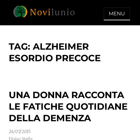
Skip
to
MENU
content
NOVILUNIO
Un aiuto con concreto dopo la
diagnosi di demenza
TAG:
ALZHEIMER
ESORDIO PRECOCE
UNA DONNA RACCONTA
LE FATICHE QUOTIDIANE
DELLA DEMENZA
24/07/2015
Eloisa Stella