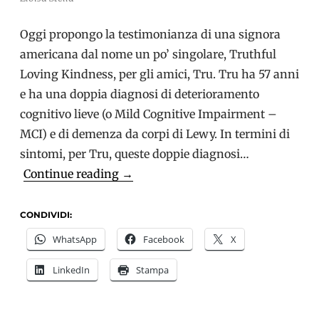
Oggi propongo la testimonianza di una signora
americana dal nome un po’ singolare, Truthful
Loving Kindness, per gli amici, Tru. Tru ha 57 anni
e ha una doppia diagnosi di deterioramento
cognitivo lieve (o Mild Cognitive Impairment –
MCI) e di demenza da corpi di Lewy. In termini di
sintomi, per Tru, queste doppie diagnosi…
Una
Continue reading
→
donna
racconta
CONDIVIDI:
le
WhatsApp
Facebook
X
fatiche
LinkedIn
Stampa
quotidiane
della
demenza