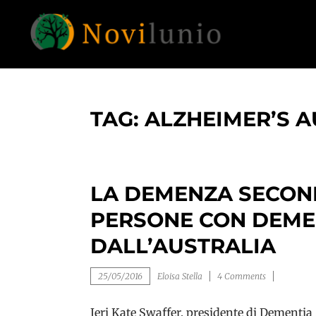
Skip
to
content
Un aiuto con concreto dopo la diagnosi di
NOVILUNIO
demenza
TAG:
ALZHEIMER’S A
LA DEMENZA SECONDO
PERSONE CON DEME
DALL’AUSTRALIA
25/05/2016
Eloisa Stella
4 Comments
Ieri Kate Swaffer, presidente di Dementia