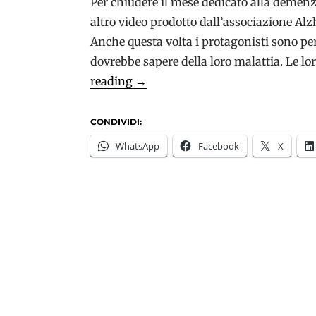
Per chiudere il mese dedicato alla demenz
altro video prodotto dall’associazione Alz
Anche questa volta i protagonisti sono pe
dovrebbe sapere della loro malattia. Le lo
I
reading
→
volti
della
CONDIVIDI:
demenza:
WhatsApp
Facebook
X
video
testimonianza
dall’Australia