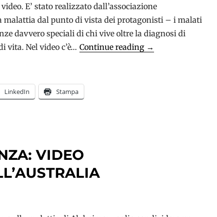
ideo. E’ stato realizzato dall’associazione
 malattia dal punto di vista dei protagonisti – i malati
ze davvero speciali di chi vive oltre la diagnosi di
Alzheimer
 vita. Nel video c’è…
Continue reading
→
e
testimonianze:
cosa
LinkedIn
Stampa
dicono
i
protagonisti
NZA: VIDEO
L’AUSTRALIA