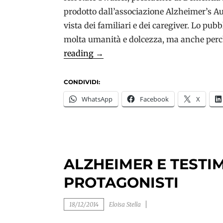
prodotto dall’associazione Alzheimer’s Aus
vista dei familiari e dei caregiver. Lo pub
molta umanità e dolcezza, ma anche perch
La
reading
→
demenza
secondo
CONDIVIDI:
i
WhatsApp
Facebook
X
familiari
e
le
persone
ALZHEIMER E TESTI
con
demenza:
PROTAGONISTI
testimonianze
18/12/2014
Eloisa Stella
dall’Australia