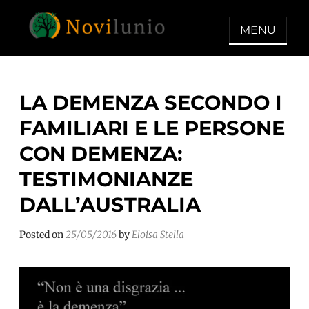
Skip
to
MENU
content
NOVILUNIO
Un aiuto con concreto dopo la
diagnosi di demenza
LA DEMENZA SECONDO I
FAMILIARI E LE PERSONE
CON DEMENZA:
TESTIMONIANZE
DALL’AUSTRALIA
Posted on
25/05/2016
by
Eloisa Stella