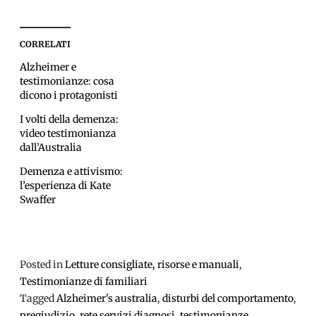
CORRELATI
Alzheimer e
testimonianze: cosa
dicono i protagonisti
I volti della demenza:
video testimonianza
dall’Australia
Demenza e attivismo:
l’esperienza di Kate
Swaffer
Posted in
Letture consigliate, risorse e manuali
,
Testimonianze di familiari
Tagged
Alzheimer's australia
,
disturbi del comportamento
,
pregiudizio
,
rete servizi diagnosi
,
testimonianze