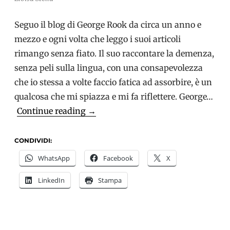
Seguo il blog di George Rook da circa un anno e
mezzo e ogni volta che leggo i suoi articoli
rimango senza fiato. Il suo raccontare la demenza,
senza peli sulla lingua, con una consapevolezza
che io stessa a volte faccio fatica ad assorbire, è un
qualcosa che mi spiazza e mi fa riflettere. George…
Demenza
Continue reading
→
e
consapevolezza,
CONDIVIDI:
l’esperienza
WhatsApp
Facebook
X
di
LinkedIn
Stampa
George
Rook