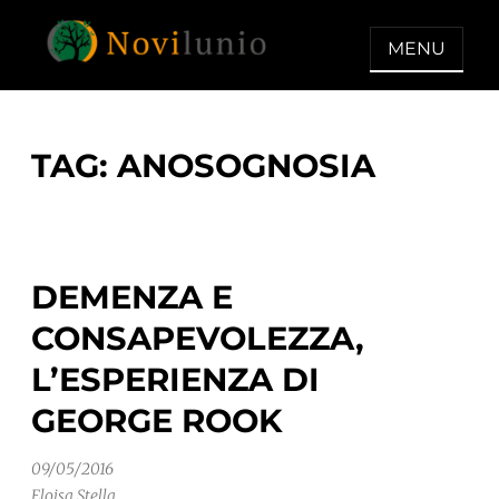
Skip
to
MENU
content
NOVILUNIO
Un aiuto con concreto dopo la
diagnosi di demenza
TAG:
ANOSOGNOSIA
DEMENZA E
CONSAPEVOLEZZA,
L’ESPERIENZA DI
GEORGE ROOK
09/05/2016
Eloisa Stella