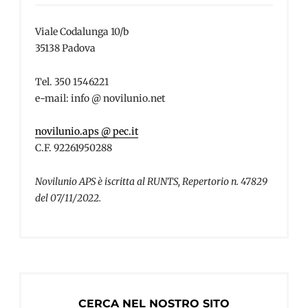
Viale Codalunga 10/b
35138 Padova
Tel. 350 1546221
e-mail: info @ novilunio.net
novilunio.aps @ pec.it
C.F. 92261950288
Novilunio APS è iscritta al RUNTS, Repertorio n. 47829
del 07/11/2022.
CERCA NEL NOSTRO SITO