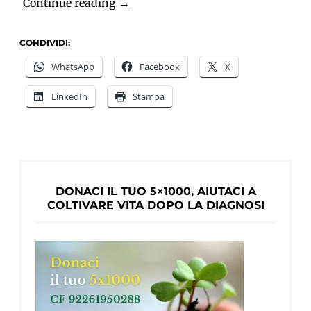
DEMENZA,
Continue reading
→
Inconsapevolezza
e
CONDIVIDI:
anosognosia
WhatsApp
Facebook
X
LinkedIn
Stampa
DONACI IL TUO 5×1000, AIUTACI A
COLTIVARE VITA DOPO LA DIAGNOSI