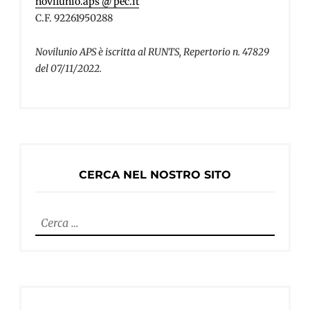
novilunio.aps @ pec.it
C.F. 92261950288
Novilunio APS è iscritta al RUNTS, Repertorio n. 47829
del 07/11/2022.
CERCA NEL NOSTRO SITO
Ricerca
per: