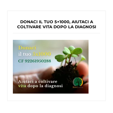
tardi
per
le
DONACI IL TUO 5×1000, AIUTACI A
lezioni
COLTIVARE VITA DOPO LA DIAGNOSI
del
MoMA