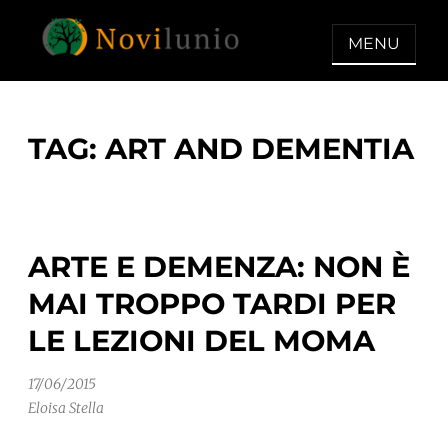
Skip
to
MENU
content
NOVILUNIO
Un aiuto con concreto dopo la
diagnosi di demenza
TAG:
ART AND DEMENTIA
ARTE E DEMENZA: NON È
MAI TROPPO TARDI PER
LE LEZIONI DEL MOMA
17/06/2015
Eloisa Stella