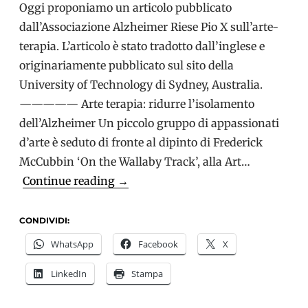
Oggi proponiamo un articolo pubblicato
dall’Associazione Alzheimer Riese Pio X sull’arte-
terapia. L’articolo è stato tradotto dall’inglese e
originariamente pubblicato sul sito della
University of Technology di Sydney, Australia.
————— Arte terapia: ridurre l’isolamento
dell’Alzheimer Un piccolo gruppo di appassionati
d’arte è seduto di fronte al dipinto di Frederick
McCubbin ‘On the Wallaby Track’, alla Art…
Arte
Continue reading
→
e
demenza:
CONDIVIDI:
Non
WhatsApp
Facebook
X
è
LinkedIn
Stampa
mai
troppo