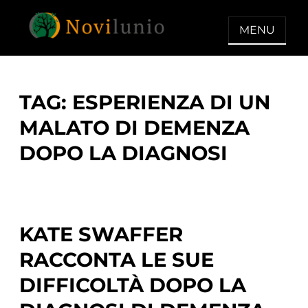
Skip
to
MENU
content
NOVILUNIO
Un aiuto con concreto dopo la
diagnosi di demenza
TAG:
ESPERIENZA DI UN
MALATO DI DEMENZA
DOPO LA DIAGNOSI
KATE SWAFFER
RACCONTA LE SUE
DIFFICOLTÀ DOPO LA