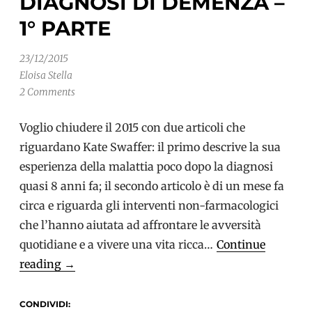
DIAGNOSI DI DEMENZA –
1° PARTE
23/12/2015
Eloisa Stella
2 Comments
Voglio chiudere il 2015 con due articoli che
riguardano Kate Swaffer: il primo descrive la sua
esperienza della malattia poco dopo la diagnosi
quasi 8 anni fa; il secondo articolo è di un mese fa
circa e riguarda gli interventi non-farmacologici
che l’hanno aiutata ad affrontare le avversità
quotidiane e a vivere una vita ricca…
Continue
Kate
reading
→
Swaffer
racconta
CONDIVIDI: