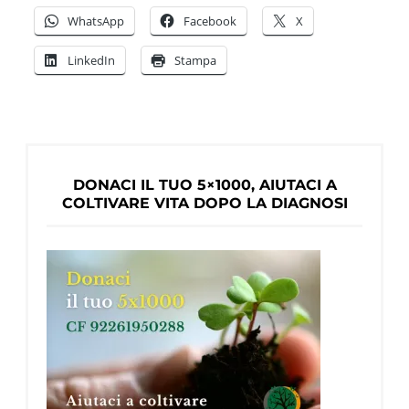
le
WhatsApp
Facebook
X
sue
LinkedIn
Stampa
difficoltà
dopo
la
diagnosi
di
DONACI IL TUO 5×1000, AIUTACI A
demenza
COLTIVARE VITA DOPO LA DIAGNOSI
–
1°
Parte