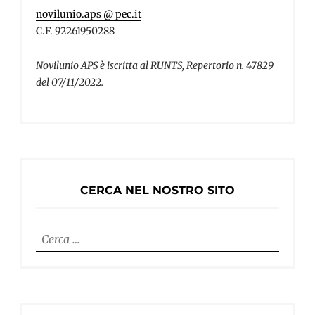
novilunio.aps @ pec.it
C.F. 92261950288
Novilunio APS è iscritta al RUNTS, Repertorio n. 47829
del 07/11/2022.
CERCA NEL NOSTRO SITO
Ricerca
per: