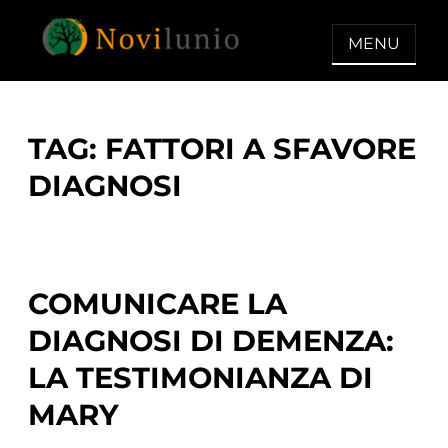
Skip
to
MENU
content
NOVILUNIO
Un aiuto con concreto dopo la
diagnosi di demenza
TAG:
FATTORI A SFAVORE
DIAGNOSI
COMUNICARE LA
DIAGNOSI DI DEMENZA:
LA TESTIMONIANZA DI
MARY