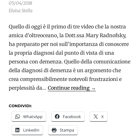
05/04/2018
Eloisa Stella
Quello di oggi è il primo di tre video che la nostra
amica d’oltreoceano, la Dott.ssa Mary Radnofsky,
ha preparato per noi sull’importanza di conoscere
la propria diagnosi dal punto di vista di una
persona con demenza. Quello della comunicazione
della diagnosi di demenza è un argomento che
crea comprensibilmente notevoli frustrazioni e
Comunicare
perplessità da…
Continue reading
→
la
diagnosi
CONDIVIDI:
di
WhatsApp
Facebook
X
demenza:
LinkedIn
Stampa
La
testimonianza