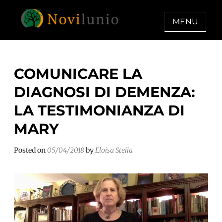
Skip
to
MENU
content
NOVILUNIO
Un aiuto con concreto dopo la
diagnosi di demenza
COMUNICARE LA
DIAGNOSI DI DEMENZA:
LA TESTIMONIANZA DI
MARY
Posted on
05/04/2018
by
Eloisa Stella