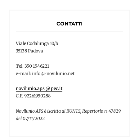
CONTATTI
Viale Codalunga 10/b
35138 Padova
Tel. 350 1546221
e-mail: info @ novilunio.net
novilunio.aps @ pec.it
C.F. 92261950288
Novilunio APS è iscritta al RUNTS, Repertorio n. 47829
del 07/11/2022.