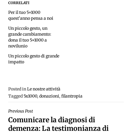
CORRELATI
Per il tuo 5×1000
quest’anno pensa a noi
Un piccolo gesto, un
grande cambiamento:
dona il tuo 5×1000 a
novilunio
Un piccolo gesto di grande
impatto
Posted in
Le nostre attività
Tagged
5x1000
,
donazioni
,
filantropia
NAVIGAZIONE
Previous Post
Comunicare la diagnosi di
ARTICOLI
demenza: La testimonianza di