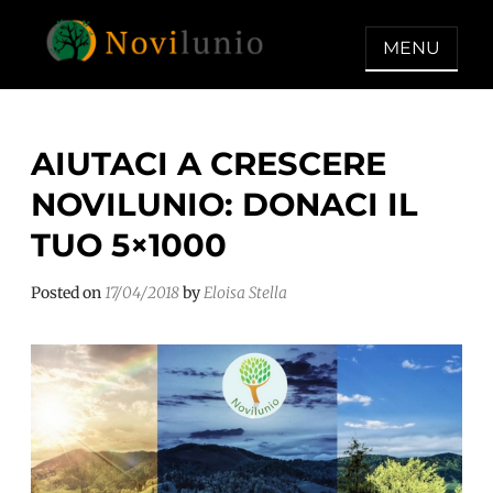
Skip
to
MENU
content
NOVILUNIO
Un aiuto con concreto dopo la
diagnosi di demenza
AIUTACI A CRESCERE
NOVILUNIO: DONACI IL
TUO 5×1000
Posted on
17/04/2018
by
Eloisa Stella