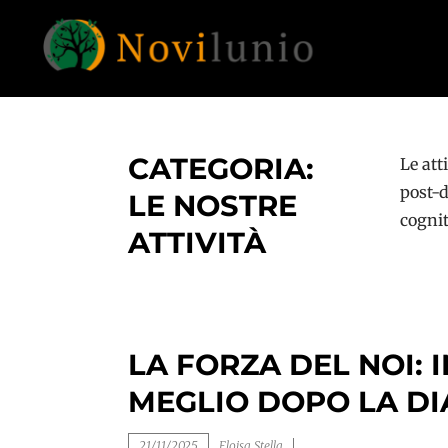
Skip
to
content
Un aiuto con concreto dopo la diagnosi di
NOVILUNIO
demenza
CATEGORIA:
Le att
post-d
LE NOSTRE
cognit
ATTIVITÀ
LA FORZA DEL NOI: 
MEGLIO DOPO LA DI
21/11/2025
Eloisa Stella