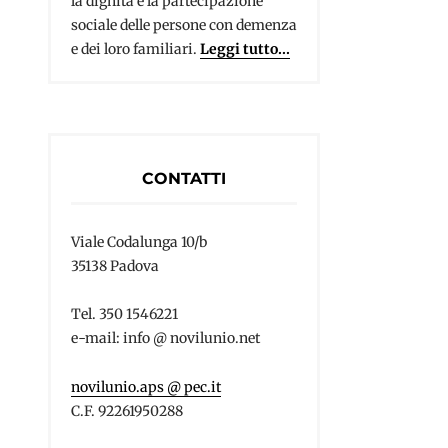
la dignità e la partecipazione
sociale delle persone con demenza
e dei loro familiari.
Leggi tutto...
CONTATTI
Viale Codalunga 10/b
35138 Padova
Tel. 350 1546221
e-mail: info @ novilunio.net
novilunio.aps @ pec.it
C.F. 92261950288