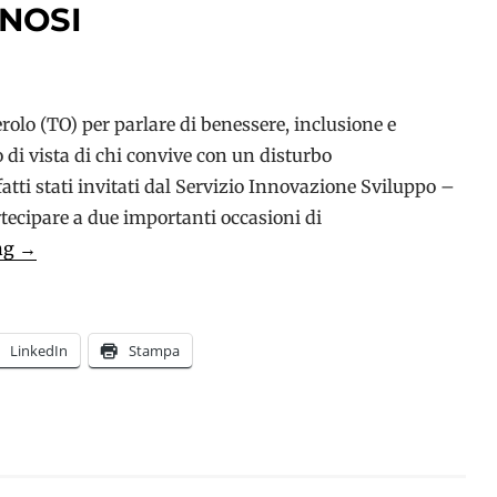
NOSI
olo (TO) per parlare di benessere, inclusione e
 di vista di chi convive con un disturbo
ti stati invitati dal Servizio Innovazione Sviluppo –
tecipare a due importanti occasioni di
Lunedì
ng
→
22
aprile
i
LinkedIn
Stampa
nostri
advocate
saranno
a
Pinerolo