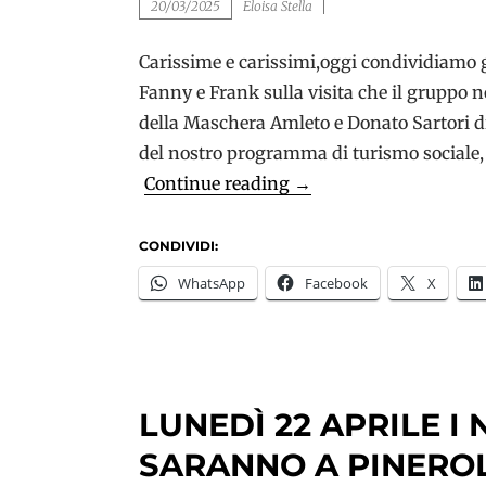
20/03/2025
Eloisa Stella
Carissime e carissimi,oggi condividiamo gl
Fanny e Frank sulla visita che il gruppo 
della Maschera Amleto e Donato Sartori di
del nostro programma di turismo sociale, 
La
Continue reading
→
nostra
visita
CONDIVIDI:
al
WhatsApp
Facebook
X
Museo
della
Maschera:
Un’Esperienza
LUNEDÌ 22 APRILE I
Unica
SARANNO A PINEROL