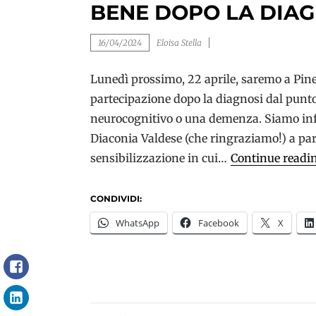
BENE DOPO LA DIAG
16/04/2024
Eloisa Stella
Lunedì prossimo, 22 aprile, saremo a Piner
partecipazione dopo la diagnosi dal punto
neurocognitivo o una demenza. Siamo infat
Diaconia Valdese (che ringraziamo!) a par
sensibilizzazione in cui…
Continue readi
CONDIVIDI:
WhatsApp
Facebook
X
Facebook
LinkedIn