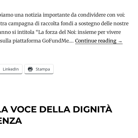
bbiamo una notizia importante da condividere con voi:
tra campagna di raccolta fondi a sostegno delle nostre
nno si intitola “La forza del Noi: insieme per vivere
La
e sulla piattaforma GoFundMe….
Continue reading
→
forza
del
Noi:
LinkedIn
Stampa
insieme
per
vivere
meglio
LA VOCE DELLA DIGNITÀ
dopo
la
ENZA
diagnosi