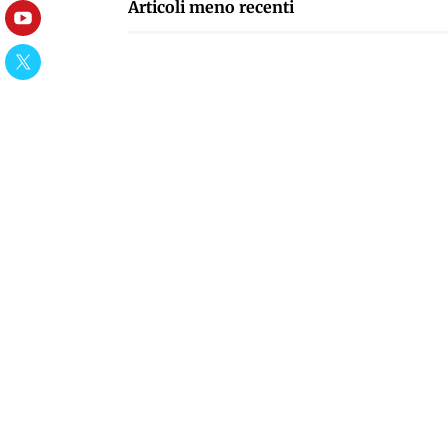
NAVIGAZIONE
Articoli meno recenti
YouTube
ARTICOLI
Twitter