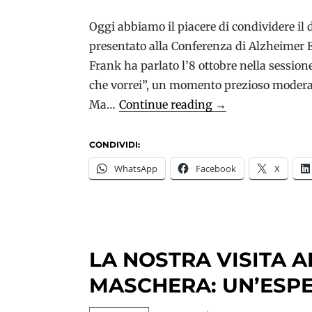
Oggi abbiamo il piacere di condividere il 
presentato alla Conferenza di Alzheimer E
Frank ha parlato l’8 ottobre nella session
che vorrei”, un momento prezioso moderato
Frank
Ma…
Continue reading
→
Parisotto:
la
CONDIVIDI:
voce
WhatsApp
Facebook
X
della
dignità
contro
l’indifferenza
LA NOSTRA VISITA 
MASCHERA: UN’ESPE