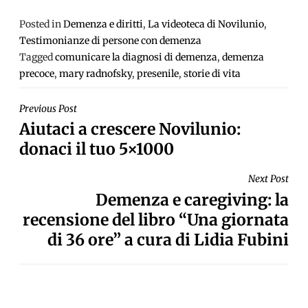
Posted in
Demenza e diritti
,
La videoteca di Novilunio
,
Testimonianze di persone con demenza
Tagged
comunicare la diagnosi di demenza
,
demenza
precoce
,
mary radnofsky
,
presenile
,
storie di vita
NAVIGAZIONE
Previous Post
Aiutaci a crescere Novilunio:
ARTICOLI
donaci il tuo 5×1000
Next Post
Demenza e caregiving: la
recensione del libro “Una giornata
di 36 ore” a cura di Lidia Fubini