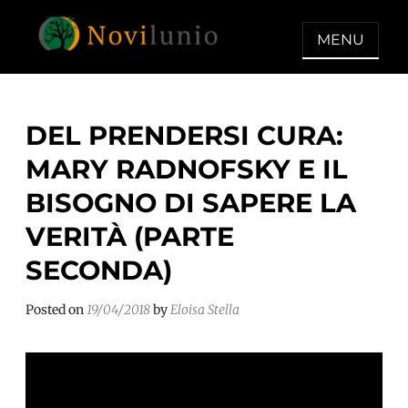
Skip
to
MENU
content
NOVILUNIO
Un aiuto con concreto dopo la
diagnosi di demenza
DEL PRENDERSI CURA:
MARY RADNOFSKY E IL
BISOGNO DI SAPERE LA
VERITÀ (PARTE
SECONDA)
Posted on
19/04/2018
by
Eloisa Stella