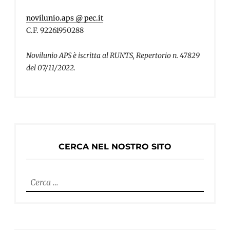
novilunio.aps @ pec.it
C.F. 92261950288
Novilunio APS è iscritta al RUNTS, Repertorio n. 47829
del 07/11/2022.
CERCA NEL NOSTRO SITO
Ricerca
per: