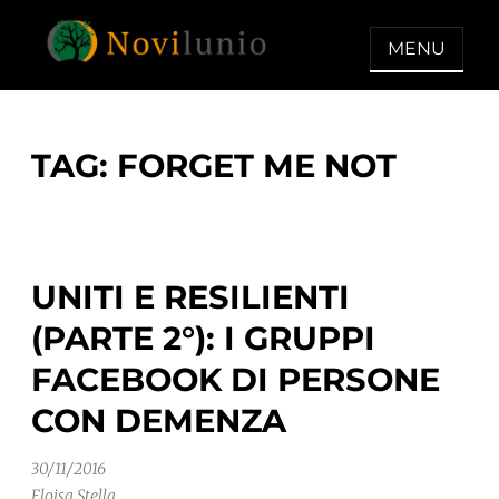
Skip
to
MENU
content
NOVILUNIO
Un aiuto con concreto dopo la
diagnosi di demenza
TAG:
FORGET ME NOT
UNITI E RESILIENTI
(PARTE 2°): I GRUPPI
FACEBOOK DI PERSONE
CON DEMENZA
30/11/2016
Eloisa Stella