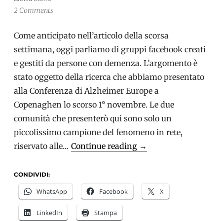
2 Comments
Come anticipato nell’articolo della scorsa
settimana, oggi parliamo di gruppi facebook creati
e gestiti da persone con demenza. L’argomento è
stato oggetto della ricerca che abbiamo presentato
alla Conferenza di Alzheimer Europe a
Copenaghen lo scorso 1° novembre. Le due
comunità che presenterò qui sono solo un
piccolissimo campione del fenomeno in rete,
Uniti
riservato alle…
Continue reading
→
e
resilienti
CONDIVIDI:
(Parte
WhatsApp
Facebook
X
2°):
LinkedIn
Stampa
I