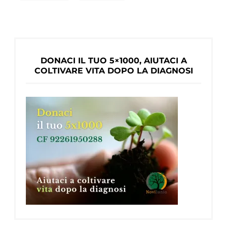
gruppi
facebook
di
persone
DONACI IL TUO 5×1000, AIUTACI A
con
COLTIVARE VITA DOPO LA DIAGNOSI
demenza