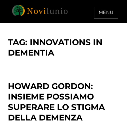
Skip
to
MENU
content
NOVILUNIO
Un aiuto con concreto dopo la
diagnosi di demenza
TAG:
INNOVATIONS IN
DEMENTIA
HOWARD GORDON:
INSIEME POSSIAMO
SUPERARE LO STIGMA
DELLA DEMENZA