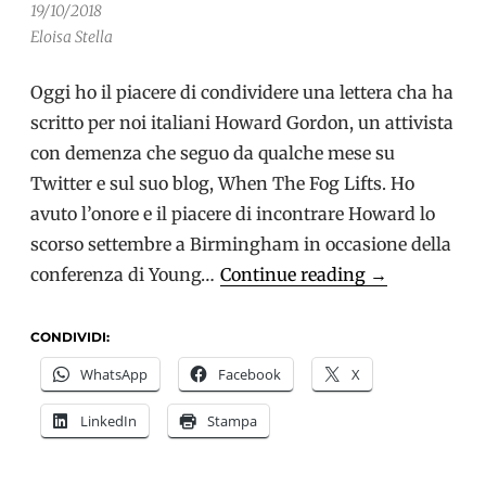
19/10/2018
Eloisa Stella
Oggi ho il piacere di condividere una lettera cha ha
scritto per noi italiani Howard Gordon, un attivista
con demenza che seguo da qualche mese su
Twitter e sul suo blog, When The Fog Lifts. Ho
avuto l’onore e il piacere di incontrare Howard lo
scorso settembre a Birmingham in occasione della
Howard
conferenza di Young…
Continue reading
→
Gordon:
Insieme
CONDIVIDI:
possiamo
WhatsApp
Facebook
X
superare
LinkedIn
Stampa
lo
stigma
della