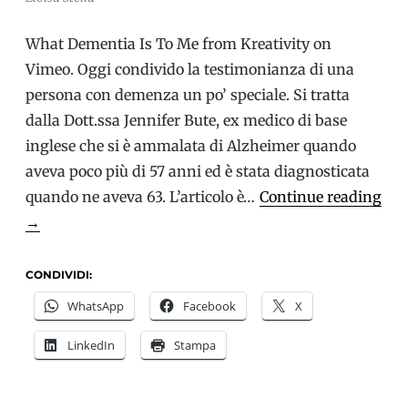
What Dementia Is To Me from Kreativity on
Vimeo. Oggi condivido la testimonianza di una
persona con demenza un po’ speciale. Si tratta
dalla Dott.ssa Jennifer Bute, ex medico di base
inglese che si è ammalata di Alzheimer quando
aveva poco più di 57 anni ed è stata diagnosticata
quando ne aveva 63. L’articolo è…
Continue reading
Alzheimer
→
e
testimonianze:
CONDIVIDI:
parla
WhatsApp
Facebook
X
la
LinkedIn
Stampa
Dottoressa
Jennifer
Bute