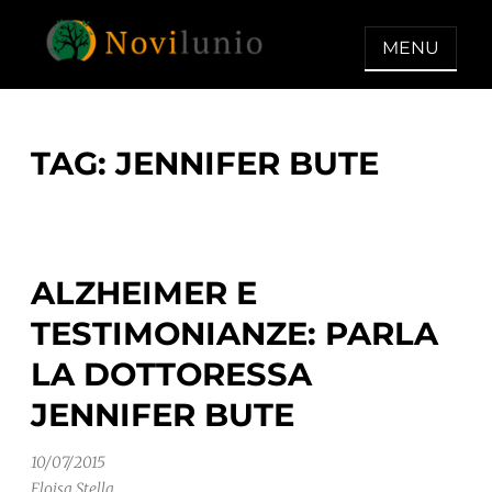
Skip
to
MENU
content
NOVILUNIO
Un aiuto con concreto dopo la
diagnosi di demenza
TAG:
JENNIFER BUTE
ALZHEIMER E
TESTIMONIANZE: PARLA
LA DOTTORESSA
JENNIFER BUTE
10/07/2015
Eloisa Stella