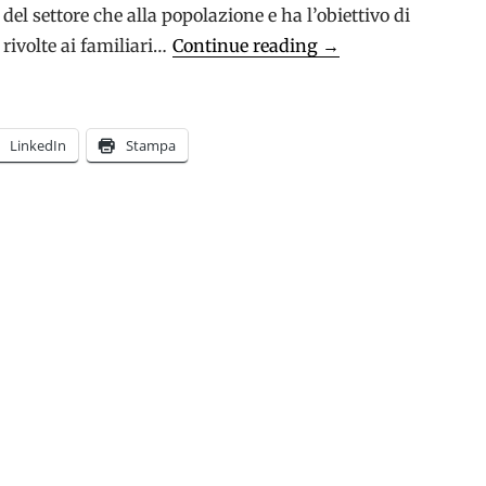
i del settore che alla popolazione e ha l’obiettivo di
Il
rivolte ai familiari…
Continue reading
→
21
ottobre
a
LinkedIn
Stampa
Rovigo,
un
convegno
per
parlare
di
sostegno
ai
familiari