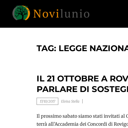
Skip
to
content
Un aiuto con concreto dopo la diagnosi di
NOVILUNIO
demenza
TAG:
LEGGE NAZIONA
IL 21 OTTOBRE A RO
PARLARE DI SOSTEGN
17/10/2017
Eloisa Stella
Il prossimo sabato siamo stati invitati al
terrà all’Accademia dei Concordi di Rovigo