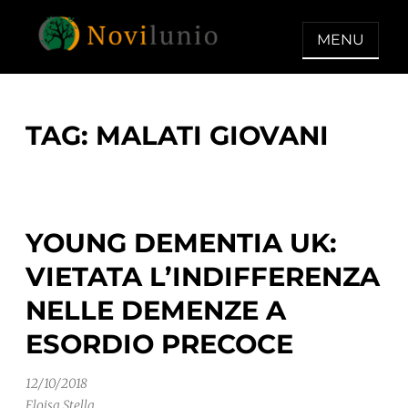
Skip
to
MENU
content
NOVILUNIO
Un aiuto con concreto dopo la
diagnosi di demenza
TAG:
MALATI GIOVANI
YOUNG DEMENTIA UK:
VIETATA L’INDIFFERENZA
NELLE DEMENZE A
ESORDIO PRECOCE
12/10/2018
Eloisa Stella