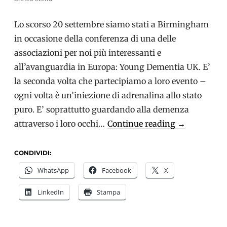
Lo scorso 20 settembre siamo stati a Birmingham
in occasione della conferenza di una delle
associazioni per noi più interessanti e
all’avanguardia in Europa: Young Dementia UK. E’
la seconda volta che partecipiamo a loro evento –
ogni volta è un’iniezione di adrenalina allo stato
puro. E’ soprattutto guardando alla demenza
Young
attraverso i loro occhi…
Continue reading
→
Dementia
UK:
CONDIVIDI:
Vietata
WhatsApp
Facebook
X
l’indifferenz
LinkedIn
Stampa
nelle
demenze
a