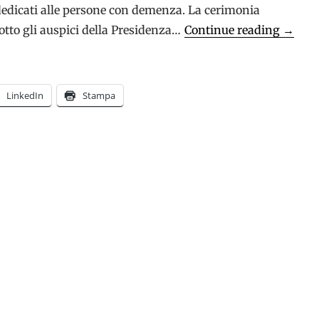
edicati alle persone con demenza. La cerimonia
Novilu
 sotto gli auspici della Presidenza…
Continue reading
→
riceve
il
Premi
LinkedIn
Stampa
intern
EFID
2017