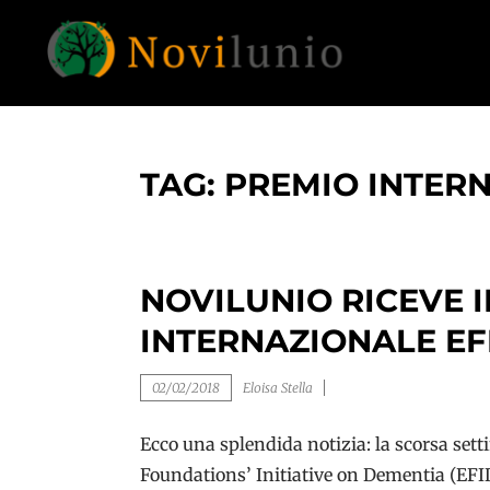
Skip
to
content
Un aiuto con concreto dopo la diagnosi di
NOVILUNIO
demenza
TAG:
PREMIO INTER
NOVILUNIO RICEVE 
INTERNAZIONALE EFI
02/02/2018
Eloisa Stella
Ecco una splendida notizia: la scorsa set
Foundations’ Initiative on Dementia (EFID)