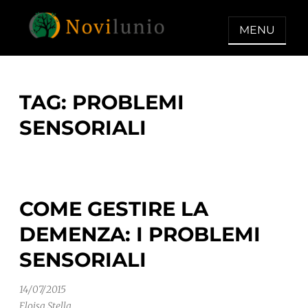
Skip
to
MENU
content
NOVILUNIO
Un aiuto con concreto dopo la
diagnosi di demenza
TAG:
PROBLEMI
SENSORIALI
COME GESTIRE LA
DEMENZA: I PROBLEMI
SENSORIALI
14/07/2015
Eloisa Stella