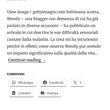
View image | gettyimages.com Settimana scorsa,
Wendy – una blogger con demenza di cui ho già
parlato in diverse occasioni – ha pubblicato un
articolo in cui descrive le sue difficoltà sensoriali
causate dalla malattia. La cosa mi ha incuriosito
perché in effetti, come osserva Wendy, pur avendo
un impatto significativo sulla qualità della vita…
Come
Continue reading
→
gestire
la
CONDIVIDI:
demenza:
WhatsApp
Facebook
X
i
LinkedIn
Stampa
problemi
sensoriali