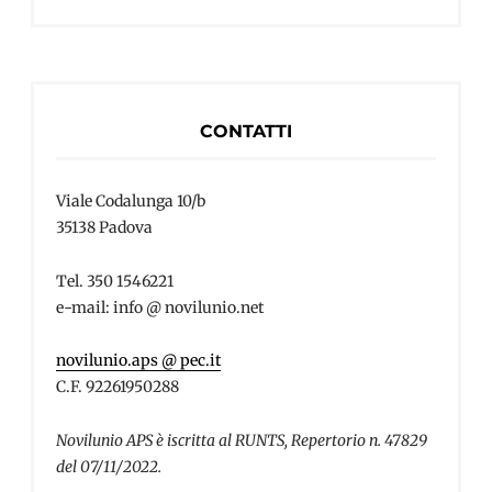
CONTATTI
Viale Codalunga 10/b
35138 Padova
Tel. 350 1546221
e-mail: info @ novilunio.net
novilunio.aps @ pec.it
C.F. 92261950288
Novilunio APS è iscritta al RUNTS, Repertorio n. 47829
del 07/11/2022.