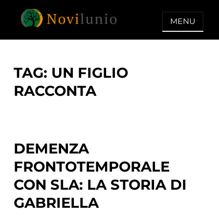
Skip
to
MENU
content
NOVILUNIO
Un aiuto con concreto dopo la
diagnosi di demenza
TAG:
UN FIGLIO
RACCONTA
DEMENZA
FRONTOTEMPORALE
CON SLA: LA STORIA DI
GABRIELLA