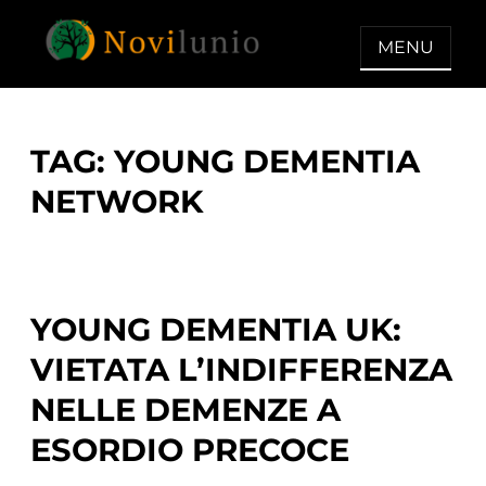
Skip
to
MENU
content
NOVILUNIO
Un aiuto con concreto dopo la
diagnosi di demenza
TAG:
YOUNG DEMENTIA
NETWORK
YOUNG DEMENTIA UK:
VIETATA L’INDIFFERENZA
NELLE DEMENZE A
ESORDIO PRECOCE