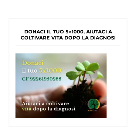
a
esordio
precoce
DONACI IL TUO 5×1000, AIUTACI A
COLTIVARE VITA DOPO LA DIAGNOSI