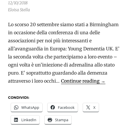
12/10/2018
Eloisa Stella
Lo scorso 20 settembre siamo stati a Birmingham
in occasione della conferenza di una delle
associazioni per noi più interessanti e
all’avanguardia in Europa: Young Dementia UK. E’
la seconda volta che partecipiamo a loro evento –
ogni volta è un’iniezione di adrenalina allo stato
puro. E’ soprattutto guardando alla demenza
Young
attraverso i loro occhi…
Continue reading
→
Dementia
UK:
CONDIVIDI:
Vietata
WhatsApp
Facebook
X
l’indifferenz
LinkedIn
Stampa
nelle
demenze