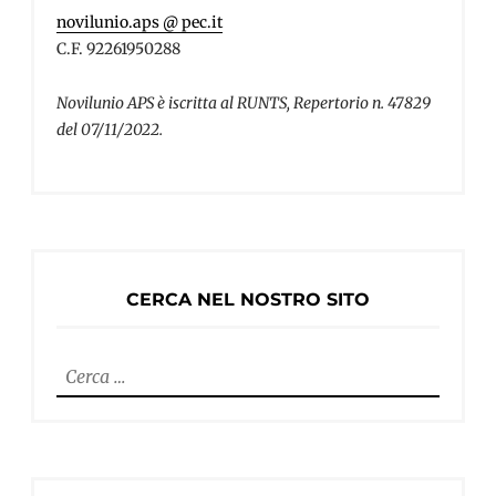
novilunio.aps @ pec.it
C.F. 92261950288
Novilunio APS è iscritta al RUNTS, Repertorio n. 47829
del 07/11/2022.
CERCA NEL NOSTRO SITO
Ricerca
per: