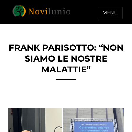
Skip
to
MENU
content
NOVILUNIO
Un aiuto con concreto dopo la
diagnosi di demenza
FRANK PARISOTTO: “NON
SIAMO LE NOSTRE
MALATTIE”