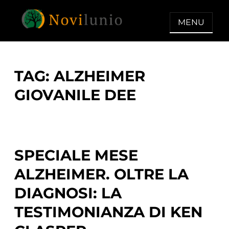
Skip
to
MENU
content
NOVILUNIO
Un aiuto con concreto dopo la
diagnosi di demenza
TAG:
ALZHEIMER
GIOVANILE DEE
SPECIALE MESE
ALZHEIMER. OLTRE LA
DIAGNOSI: LA
TESTIMONIANZA DI KEN