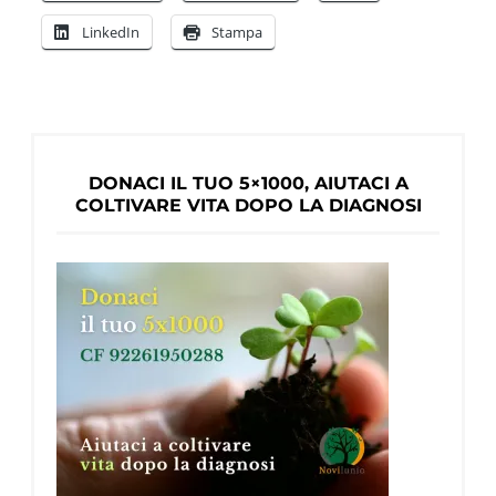
la
LinkedIn
Stampa
diagnosi:
La
testimonianza
di
Ken
DONACI IL TUO 5×1000, AIUTACI A
Clasper
COLTIVARE VITA DOPO LA DIAGNOSI