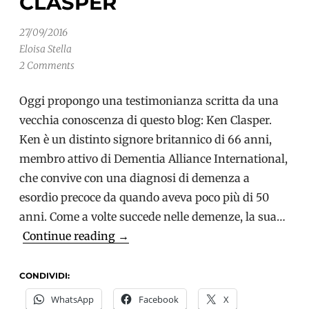
CLASPER
27/09/2016
Eloisa Stella
2 Comments
Oggi propongo una testimonianza scritta da una
vecchia conoscenza di questo blog: Ken Clasper.
Ken è un distinto signore britannico di 66 anni,
membro attivo di Dementia Alliance International,
che convive con una diagnosi di demenza a
esordio precoce da quando aveva poco più di 50
anni. Come a volte succede nelle demenze, la sua…
Speciale
Continue reading
→
Mese
Alzheimer.
CONDIVIDI:
Oltre
WhatsApp
Facebook
X