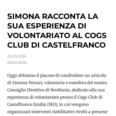
per
parlare
SIMONA RACCONTA LA
di
SUA ESPERIENZA DI
cura
ed
VOLONTARIATO AL COGS
esperienza
CLUB DI CASTELFRANCO
in
ambito
15/05/2024
demenze
Eloisa Stella
Oggi abbiamo il piacere di condividere un articolo
di Simona Ferrari, volontaria e membro del nostro
Consiglio Direttivo di Novilunio, dedicato alla sua
esperienza di volontariato presso il Cogs Club di
Castelfranco Emilia (MO), in cui vengono
organizzati interventi riabilitativi rivolti a persone