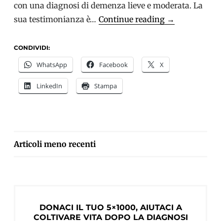
con una diagnosi di demenza lieve e moderata. La
Simona
sua testimonianza è…
Continue reading
→
racconta
la
CONDIVIDI:
sua
WhatsApp
Facebook
X
esperienza
LinkedIn
Stampa
di
volontariato
al
Cogs
Club
NAVIGAZIONE
Articoli meno recenti
di
ARTICOLI
Castelfranco
DONACI IL TUO 5×1000, AIUTACI A
COLTIVARE VITA DOPO LA DIAGNOSI