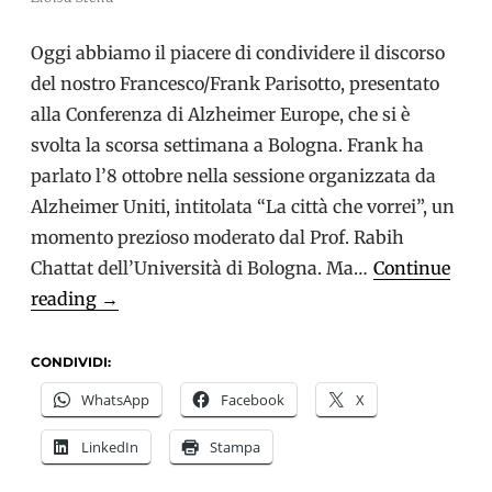
Oggi abbiamo il piacere di condividere il discorso
del nostro Francesco/Frank Parisotto, presentato
alla Conferenza di Alzheimer Europe, che si è
svolta la scorsa settimana a Bologna. Frank ha
parlato l’8 ottobre nella sessione organizzata da
Alzheimer Uniti, intitolata “La città che vorrei”, un
momento prezioso moderato dal Prof. Rabih
Chattat dell’Università di Bologna. Ma…
Continue
Frank
reading
→
Parisotto:
la
CONDIVIDI:
voce
WhatsApp
Facebook
X
della
LinkedIn
Stampa
dignità
contro