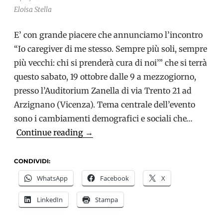
Eloisa Stella
E’ con grande piacere che annunciamo l’incontro
“Io caregiver di me stesso. Sempre più soli, sempre
più vecchi: chi si prenderà cura di noi’” che si terrà
questo sabato, 19 ottobre dalle 9 a mezzogiorno,
presso l’Auditorium Zanella di via Trento 21 ad
Arzignano (Vicenza). Tema centrale dell’evento
sono i cambiamenti demografici e sociali che…
Io
Continue reading
→
caregiver
di
CONDIVIDI:
me
WhatsApp
Facebook
X
stesso:
LinkedIn
Stampa
un
incontro