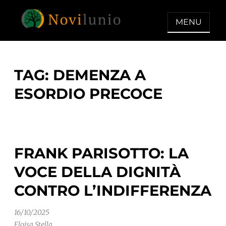
Skip
to
MENU
content
NOVILUNIO
Un aiuto con concreto dopo la
diagnosi di demenza
TAG:
DEMENZA A
ESORDIO PRECOCE
FRANK PARISOTTO: LA
VOCE DELLA DIGNITÀ
CONTRO L’INDIFFERENZA
16/10/2025
Eloisa Stella