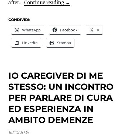
La
after…
Continue reading
→
Guida
Teseo
CONDIVIDI:
per
WhatsApp
Facebook
X
chi
LinkedIn
Stampa
vive
la
demenza
ogni
IO CAREGIVER DI ME
giorno
STESSO: UN INCONTRO
PER PARLARE DI CURA
ED ESPERIENZA IN
AMBITO DEMENZE
16/10/2024