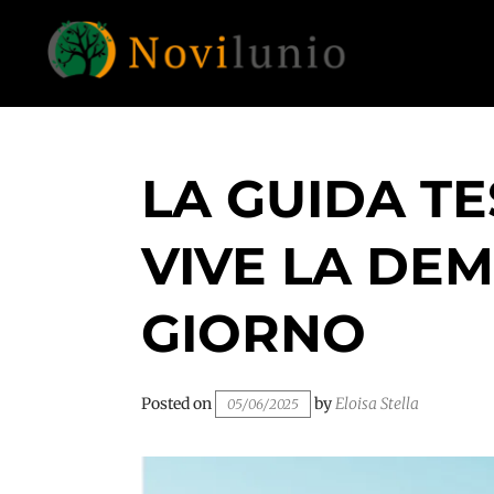
Skip
to
content
Un aiuto con concreto dopo la diagnosi di
NOVILUNIO
demenza
LA GUIDA TE
VIVE LA DE
GIORNO
Posted on
by
Eloisa Stella
05/06/2025