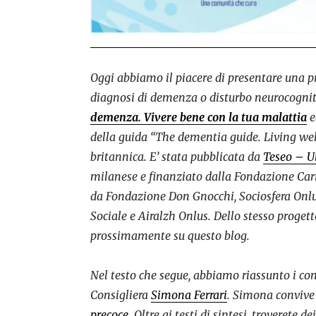
Oggi abbiamo il piacere di presentare una p
diagnosi di demenza o disturbo neurocogniti
demenza. Vivere bene con la tua malattia
e
della guida “The dementia guide. Living well
britannica. E’ stata pubblicata da
Teseo – U
milanese e finanziato dalla Fondazione Cari
da Fondazione Don Gnocchi, Sociosfera Onlu
Sociale e Airalzh Onlus. Dello stesso proget
prossimamente su questo blog.
Nel testo che segue, abbiamo riassunto i con
Consigliera
Simona Ferrari
. Simona convive
precoce
. Oltre ai testi di sintesi, troverete