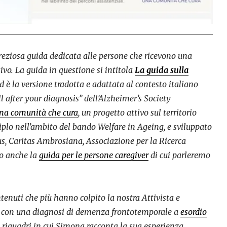
reziosa guida dedicata alle persone che ricevono una
vo. La guida in questione si intitola
La guida sulla
d è la versione tradotta e adattata al contesto italiano
 after your diagnosis” dell’Alzheimer’s Society
na comunità che cura
, un progetto attivo sul territorio
plo nell’ambito del bando Welfare in Ageing, e sviluppato
s, Caritas Ambrosiana, Associazione per la Ricerca
to anche la
guida per le persone caregiver
di cui parleremo
tenuti che più hanno colpito la nostra Attivista e
 con una diagnosi di demenza frontotemporale a
esordio
 dei riquadri in cui Simona racconta la sua esperienza