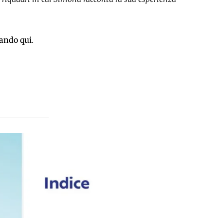
cando qui
.