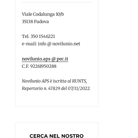
Viale Codalunga 10/b
35138 Padova
Tel. 350 1546221
e-mail: info @ novilunio.net
novilunio.aps @ pec.it
C.F. 92261950288
Novilunio APS è iscritta al RUNTS,
Repertorio n. 47829 del 07/11/2022.
CERCA NEL NOSTRO