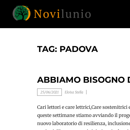
Skip
to
content
Un aiuto con concreto dopo la diagnosi di
NOVILUNIO
demenza
TAG:
PADOVA
ABBIAMO BISOGNO D
25/06/2021
Eloisa Stella
Cari lettori e care lettrici,Care sostenitric
queste settimane stiamo avviando il proge
nuovo laboratorio di resilienza, inclusion