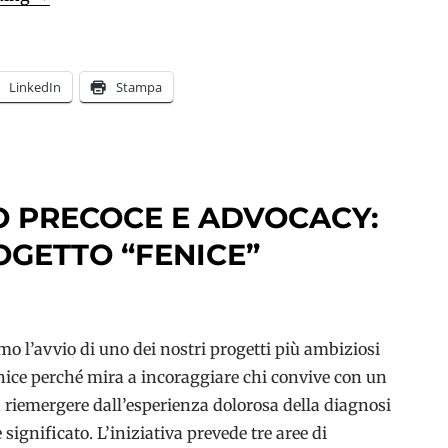
a
esordio
precoce:
LinkedIn
Stampa
Aperte
le
iscrizioni
al
O PRECOCE E ADVOCACY:
nuovo
percorso
OGETTO “FENICE”
a
Padova
 l’avvio di uno dei nostri progetti più ambiziosi
nice perché mira a incoraggiare chi convive con un
riemergere dall’esperienza dolorosa della diagnosi
significato. L’iniziativa prevede tre aree di