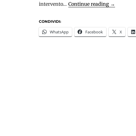
Demenze
intervento…
Continue reading
→
a
esordio
CONDIVIDI:
precoce
WhatsApp
Facebook
X
e
advocacy:
parte
il
nuovo
progetto
“Fenice”