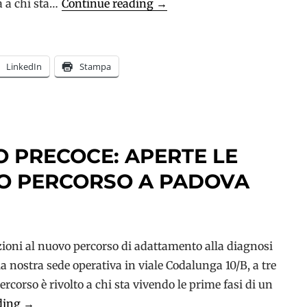
Abbiamo
a a chi sta…
Continue reading
→
bisogno
di
voi
LinkedIn
Stampa
 PRECOCE: APERTE LE
VO PERCORSO A PADOVA
izioni al nuovo percorso di adattamento alla diagnosi
la nostra sede operativa in viale Codalunga 10/B, a tre
percorso è rivolto a chi sta vivendo le prime fasi di un
Demenza
ding
→