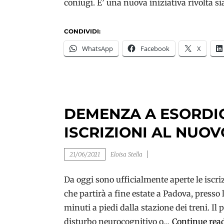
coniugi. E’ una nuova iniziativa rivolta si
CONDIVIDI:
WhatsApp
Facebook
X
DEMENZA A ESORDIO
ISCRIZIONI AL NUO
21/06/2021
Eloisa Stella
Da oggi sono ufficialmente aperte le iscr
che partirà a fine estate a Padova, presso 
minuti a piedi dalla stazione dei treni. Il 
disturbo neurocognitivo o…
Continue rea