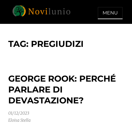
Skip
to
MENU
content
NOVILUNIO
Un aiuto con concreto dopo la
diagnosi di demenza
TAG:
PREGIUDIZI
GEORGE ROOK: PERCHÉ
PARLARE DI
DEVASTAZIONE?
01/12/2023
Eloisa Stella