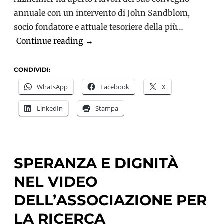
annuale con un intervento di John Sandblom,
socio fondatore e attuale tesoriere della più…
John
Continue reading
→
Sandblom
(DAI)
CONDIVIDI:
alla
WhatsApp
Facebook
X
Federazione
LinkedIn
Stampa
Alzheimer
Italia:
Abbiamo
bisogno
SPERANZA E DIGNITÀ
di
NEL VIDEO
essere
inclusi
DELL’ASSOCIAZIONE PER
e
LA RICERCA
resi