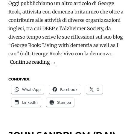
Oggi pubblichiamo un altro articolo di George
Rook, attivista con demenza britannico che oltre a
contribuire alle attività di diverse organizzazioni
inglesi, tra cui DEEP e l’Alzheimer Society, da
diverso tempo scrive le sue riflessioni sul suo blog
“George Rook: Living with dementia as well as I
can” (ndt. George Rook: Vivo con la demenza…
George
Continue reading
→
Rook:
perché
CONDIVIDI:
parlare
WhatsApp
Facebook
X
di
LinkedIn
Stampa
devastazione?