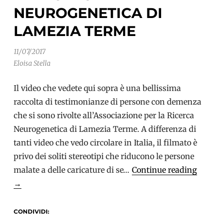
NEUROGENETICA DI
partecipi
LAMEZIA TERME
11/07/2017
Eloisa Stella
Il video che vedete qui sopra è una bellissima
raccolta di testimonianze di persone con demenza
che si sono rivolte all’Associazione per la Ricerca
Neurogenetica di Lamezia Terme. A differenza di
tanti video che vedo circolare in Italia, il filmato è
privo dei soliti stereotipi che riducono le persone
Sper
malate a delle caricature di se…
Continue reading
e
→
digni
nel
CONDIVIDI: