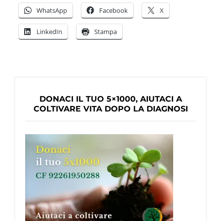
video
WhatsApp
Facebook
X
dell’
LinkedIn
Stampa
per
la
Ricer
Neuro
di
DONACI IL TUO 5×1000, AIUTACI A
Lame
COLTIVARE VITA DOPO LA DIAGNOSI
Term