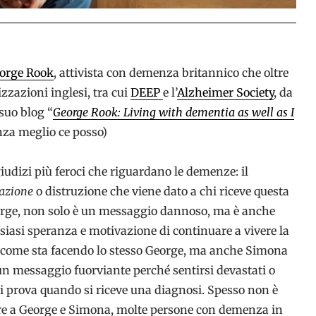
George Rook
, attivista con demenza britannico che oltre
izzazioni inglesi, tra cui
DEEP
e l’
Alzheimer Society
, da
 suo blog “
George Rook: Living with dementia as well as I
za meglio ce posso)
giudizi più feroci che riguardano le demenze: il
tazione
o distruzione che viene dato a chi riceve questa
eorge, non solo è un messaggio dannoso, ma è anche
siasi speranza e motivazione di continuare a vivere la
– come sta facendo lo stesso George, ma anche Simona
 un messaggio fuorviante perché sentirsi devastati o
si prova quando si riceve una diagnosi. Spesso non è
e a George e Simona, molte persone con demenza in