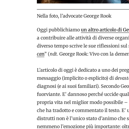
Nella foto, l’advocate George Rook
Oggi pubblichiamo
un altro articolo di 
a contribuire alle attività di diverse organ
diverso tempo scrive le sue riflessioni sul
ca
n
” (
ndt.
George Rook: Vivo con la demen
L’articolo di oggi è dedicato a uno dei pre
messaggio (implicito o esplicito) di
devas
diagnosi (e ai suoi familiari). Secondo G
fuorviante. E’ dannoso perché uccide qual
propria vita nel miglior modo possibile 
che ha tradotto e commentato il testo. E’
distrutti non è l’unico stato d’animo che 
nemmeno l’emozione più importante: oltr