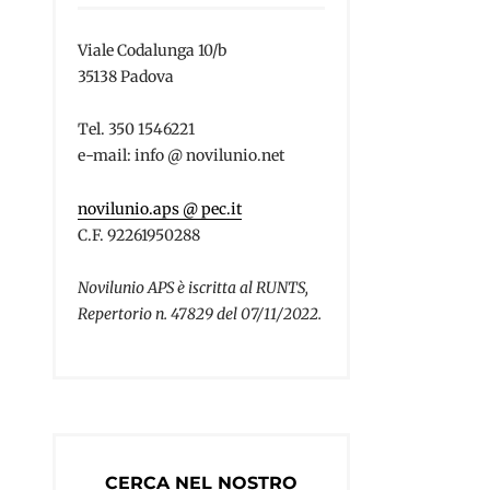
Viale Codalunga 10/b
35138 Padova
Tel. 350 1546221
e-mail: info @ novilunio.net
novilunio.aps @ pec.it
C.F. 92261950288
Novilunio APS è iscritta al RUNTS,
Repertorio n. 47829 del 07/11/2022.
CERCA NEL NOSTRO