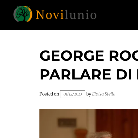
Skip
to
content
Un aiuto con concreto dopo la diagnosi di
NOVILUNIO
demenza
GEORGE ROO
PARLARE DI
Posted on
by
Eloisa Stella
01/12/2023