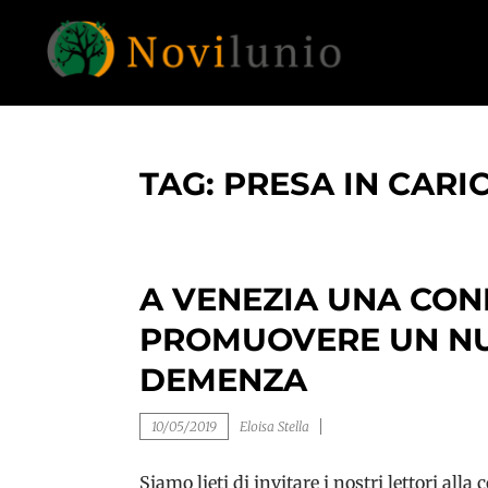
Skip
to
content
Un aiuto con concreto dopo la diagnosi di
NOVILUNIO
demenza
TAG:
PRESA IN CARI
A VENEZIA UNA CON
PROMUOVERE UN NU
DEMENZA
10/05/2019
Eloisa Stella
Siamo lieti di invitare i nostri lettori al