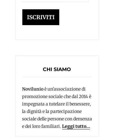
e-
mail
ISCRIVITI
a
CHI SIAMO
Novilunio
è un'associazione di
promozione sociale che dal 2014 è
impegnata a tutelare il benessere,
la dignità e la partecipazione
sociale delle persone con demenza
e dei loro familiari.
Leggi tutto...