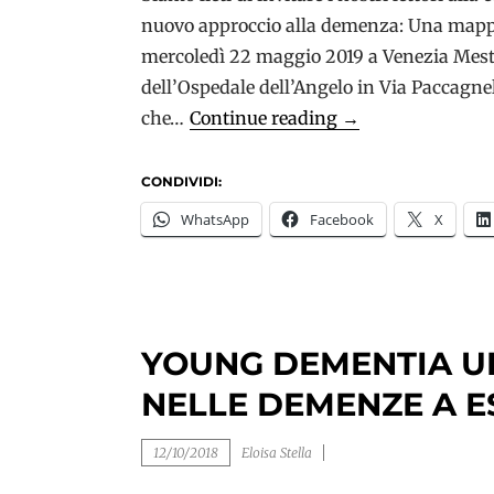
nuovo approccio alla demenza: Una mappa
mercoledì 22 maggio 2019 a Venezia Mest
dell’Ospedale dell’Angelo in Via Paccagnella
A
che…
Continue reading
→
Venezia
una
CONDIVIDI:
conferenza
WhatsApp
Facebook
X
per
promuovere
un
nuovo
YOUNG DEMENTIA UK
approccio
alla
NELLE DEMENZE A 
demenza
12/10/2018
Eloisa Stella