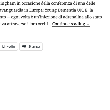
mingham in occasione della conferenza di una delle
ll’avanguardia in Europa: Young Dementia UK. E’ la
to – ogni volta è un’iniezione di adrenalina allo stato
Young
za attraverso i loro occhi…
Continue reading
→
Dementia
UK:
Vietata
LinkedIn
Stampa
l’indifferenz
nelle
demenze
a
esordio
precoce