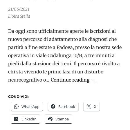
21/06/2021
Eloisa Stella
Da oggi sono ufficialmente aperte le iscrizioni al
nuovo percorso di adattamento alla diagnosi che
partirà a fine estate a Padova, presso la nostra sede
operativa in viale Codalunga 10/B, a tre minuti a
piedi dalla stazione dei treni. Il percorso è rivolto a
chi sta vivendo le prime fasi di un disturbo
Demenza
neurocognitivo o…
Continue reading
→
a
esordio
CONDIVIDI:
precoce:
WhatsApp
Facebook
X
Aperte
LinkedIn
Stampa
le
iscrizioni