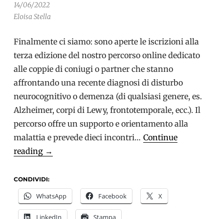
14/06/2022
Eloisa Stella
Finalmente ci siamo: sono aperte le iscrizioni alla
terza edizione del nostro percorso online dedicato
alle coppie di coniugi o partner che stanno
affrontando una recente diagnosi di disturbo
neurocognitivo o demenza (di qualsiasi genere, es.
Alzheimer, corpi di Lewy, frontotemporale, ecc.). Il
percorso offre un supporto e orientamento alla
malattia e prevede dieci incontri…
Continue
Un
reading
→
supporto
per
CONDIVIDI:
le
WhatsApp
Facebook
X
coppie:
LinkedIn
Stampa
Aperte