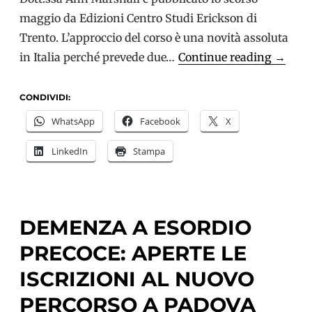
maggio da Edizioni Centro Studi Erickson di
Trento. L’approccio del corso è una novità assoluta
Simon
in Italia perché prevede due…
Continue reading
→
e
Livia
CONDIVIDI:
raccon
WhatsApp
Facebook
X
il
LinkedIn
Stampa
corso
“Viver
bene
con
DEMENZA A ESORDIO
la
PRECOCE: APERTE LE
demen
ISCRIZIONI AL NUOVO
PERCORSO A PADOVA