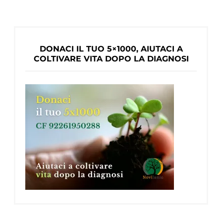
al
nuovo
percorso
DONACI IL TUO 5×1000, AIUTACI A
a
COLTIVARE VITA DOPO LA DIAGNOSI
Padova