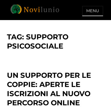
Skip
to
MENU
content
NOVILUNIO
Un aiuto con concreto dopo la
diagnosi di demenza
TAG:
SUPPORTO
PSICOSOCIALE
UN SUPPORTO PER LE
COPPIE: APERTE LE
ISCRIZIONI AL NUOVO
PERCORSO ONLINE