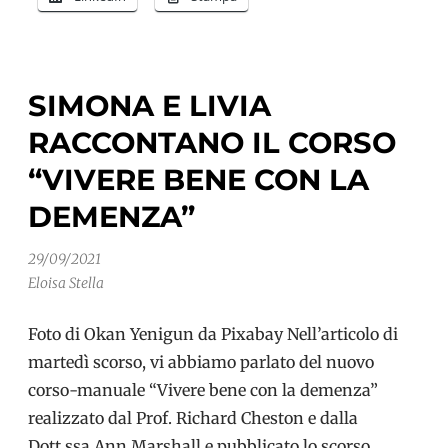
le
iscrizioni
al
SIMONA E LIVIA
nuovo
RACCONTANO IL CORSO
percorso
online
“VIVERE BENE CON LA
DEMENZA”
29/09/2021
Eloisa Stella
Foto di Okan Yenigun da Pixabay Nell’articolo di
martedì scorso, vi abbiamo parlato del nuovo
corso-manuale “Vivere bene con la demenza”
realizzato dal Prof. Richard Cheston e dalla
Dott.ssa Ann Marshall e pubblicato lo scorso