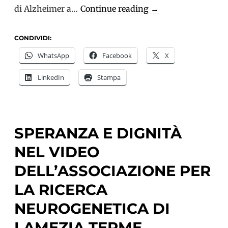
Persone
di Alzheimer a…
Continue reading
→
che
dovresti
CONDIVIDI:
conoscere:
WhatsApp
Facebook
X
Antonio
LinkedIn
Stampa
Candela
SPERANZA E DIGNITÀ
NEL VIDEO
DELL’ASSOCIAZIONE PER
LA RICERCA
NEUROGENETICA DI
LAMEZIA TERME