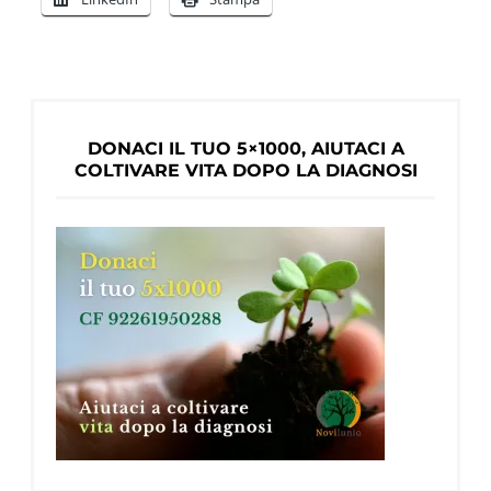
per
la
Ricer
Neuro
di
DONACI IL TUO 5×1000, AIUTACI A
Lame
COLTIVARE VITA DOPO LA DIAGNOSI
Term