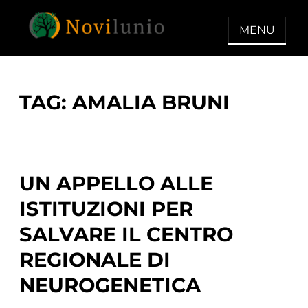
Skip
to
MENU
content
NOVILUNIO
Un aiuto con concreto dopo la
diagnosi di demenza
TAG:
AMALIA BRUNI
UN APPELLO ALLE
ISTITUZIONI PER
SALVARE IL CENTRO
REGIONALE DI
NEUROGENETICA