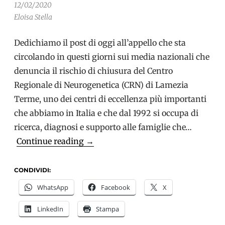
12/02/2020
Eloisa Stella
Dedichiamo il post di oggi all’appello che sta
circolando in questi giorni sui media nazionali che
denuncia il rischio di chiusura del Centro
Regionale di Neurogenetica (CRN) di Lamezia
Terme, uno dei centri di eccellenza più importanti
che abbiamo in Italia e che dal 1992 si occupa di
ricerca, diagnosi e supporto alle famiglie che…
Un
Continue reading
→
appello
alle
CONDIVIDI:
istituzioni
WhatsApp
Facebook
X
per
LinkedIn
Stampa
salvare
il