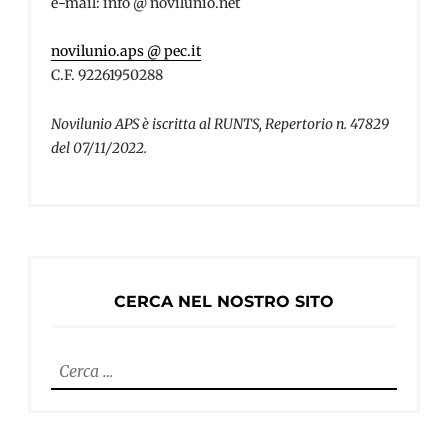
e-mail: info @ novilunio.net
novilunio.aps @ pec.it
C.F. 92261950288
Novilunio APS è iscritta al RUNTS, Repertorio n. 47829
del 07/11/2022.
CERCA NEL NOSTRO SITO
Ricerca
per: