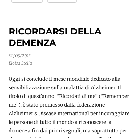
dopo
la
diagnosi
RICORDARSI DELLA
di
DEMENZA
demenza
–
30/09/2015
1°
Eloisa Stella
Parte
Oggi si conclude il mese mondiale dedicato alla
sensibilizzazione sulla malattia di Alzheimer. Il
titolo di quest’anno, “Ricordati di me” (“Remember
me”), è stato promosso dalla federazione
Alzheimer’s Disease International per incoraggiare
le persone di tutto il mondo a riconoscere la
demenza fin dai primi segnali, ma soprattutto per