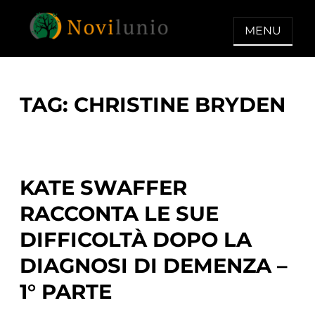
Skip
to
MENU
content
NOVILUNIO
Un aiuto con concreto dopo la
diagnosi di demenza
TAG:
CHRISTINE BRYDEN
KATE SWAFFER
RACCONTA LE SUE
DIFFICOLTÀ DOPO LA
DIAGNOSI DI DEMENZA –
1° PARTE