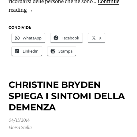
ricordarsi delle persone che ne sono…
Continue
Ricordarsi
reading
→
della
demenza
CONDIVIDI:
WhatsApp
Facebook
X
LinkedIn
Stampa
CHRISTINE BRYDEN
SPIEGA I SINTOMI DELLA
DEMENZA
04/11/2014
Eloisa Stella