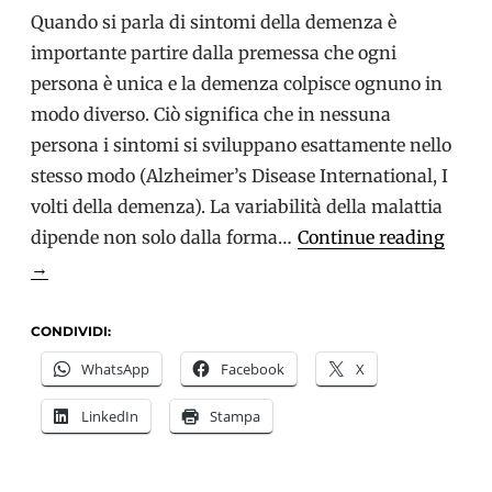
Quando si parla di sintomi della demenza è
importante partire dalla premessa che ogni
persona è unica e la demenza colpisce ognuno in
modo diverso. Ciò significa che in nessuna
persona i sintomi si sviluppano esattamente nello
stesso modo (Alzheimer’s Disease International, I
volti della demenza). La variabilità della malattia
Chris
dipende non solo dalla forma…
Continue reading
Bryd
→
spieg
i
CONDIVIDI:
sinto
WhatsApp
Facebook
X
della
LinkedIn
Stampa
deme