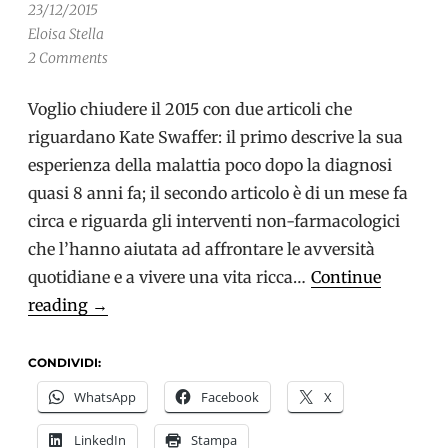
23/12/2015
Eloisa Stella
2 Comments
Voglio chiudere il 2015 con due articoli che
riguardano Kate Swaffer: il primo descrive la sua
esperienza della malattia poco dopo la diagnosi
quasi 8 anni fa; il secondo articolo è di un mese fa
circa e riguarda gli interventi non-farmacologici
che l’hanno aiutata ad affrontare le avversità
quotidiane e a vivere una vita ricca…
Continue
Kate
reading
→
Swaffer
racconta
CONDIVIDI:
le
WhatsApp
Facebook
X
sue
LinkedIn
Stampa
difficoltà