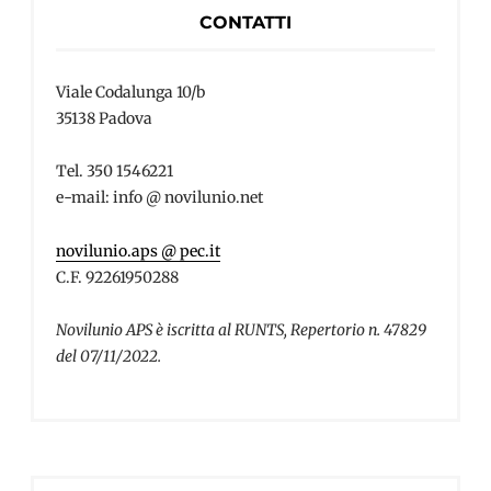
CONTATTI
Viale Codalunga 10/b
35138 Padova
Tel. 350 1546221
e-mail: info @ novilunio.net
novilunio.aps @ pec.it
C.F. 92261950288
Novilunio APS è iscritta al RUNTS, Repertorio n. 47829
del 07/11/2022.