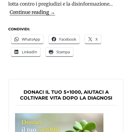
lotta contro i pregiudizi e la disinformazione…
Storie
Continue reading
→
di
vita
CONDIVIDI:
di
WhatsApp
Facebook
X
persone
LinkedIn
Stampa
con
demenza:
Christine
Bryden
si
DONACI IL TUO 5×1000, AIUTACI A
racconta
COLTIVARE VITA DOPO LA DIAGNOSI