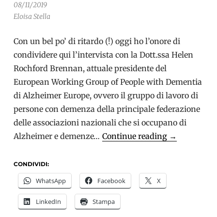
08/11/2019
Eloisa Stella
Con un bel po’ di ritardo (!) oggi ho l’onore di
condividere qui l’intervista con la Dott.ssa Helen
Rochford Brennan, attuale presidente del
European Working Group of People with Dementia
di Alzheimer Europe, ovvero il gruppo di lavoro di
persone con demenza della principale federazione
delle associazioni nazionali che si occupano di
Helen
Alzheimer e demenze…
Continue reading
→
Rochford
Brennan:
CONDIVIDI:
“Vogliamo
WhatsApp
Facebook
X
vivere
LinkedIn
Stampa
una
vita