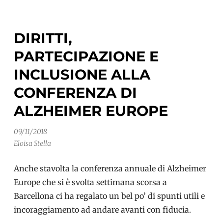
più
normale
DIRITTI,
possibile”
PARTECIPAZIONE E
INCLUSIONE ALLA
CONFERENZA DI
ALZHEIMER EUROPE
09/11/2018
Eloisa Stella
Anche stavolta la conferenza annuale di Alzheimer
Europe che si è svolta settimana scorsa a
Barcellona ci ha regalato un bel po’ di spunti utili e
incoraggiamento ad andare avanti con fiducia.