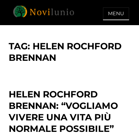
Skip
to
MENU
content
NOVILUNIO
Un aiuto con concreto dopo la
diagnosi di demenza
TAG:
HELEN ROCHFORD
BRENNAN
HELEN ROCHFORD
BRENNAN: “VOGLIAMO
VIVERE UNA VITA PIÙ
NORMALE POSSIBILE”