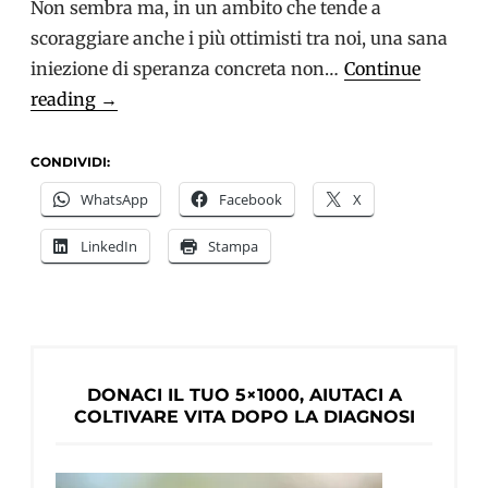
Non sembra ma, in un ambito che tende a
scoraggiare anche i più ottimisti tra noi, una sana
iniezione di speranza concreta non…
Continue
Diritti,
reading
→
partecipazione
e
CONDIVIDI:
inclusione
WhatsApp
Facebook
X
alla
LinkedIn
Stampa
Conferenza
di
Alzheimer
Europe
DONACI IL TUO 5×1000, AIUTACI A
COLTIVARE VITA DOPO LA DIAGNOSI