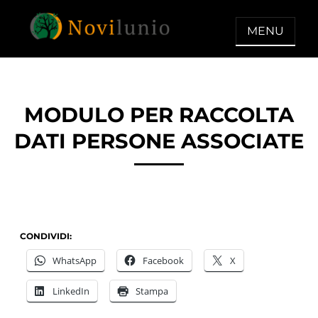
Skip
to
MENU
content
NOVILUNIO
Un aiuto con concreto dopo la
diagnosi di demenza
MODULO PER RACCOLTA
DATI PERSONE ASSOCIATE
CONDIVIDI:
WhatsApp
Facebook
X
LinkedIn
Stampa