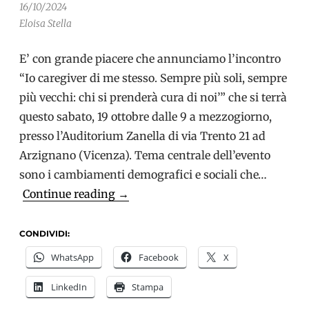
16/10/2024
Eloisa Stella
E’ con grande piacere che annunciamo l’incontro
“Io caregiver di me stesso. Sempre più soli, sempre
più vecchi: chi si prenderà cura di noi’” che si terrà
questo sabato, 19 ottobre dalle 9 a mezzogiorno,
presso l’Auditorium Zanella di via Trento 21 ad
Arzignano (Vicenza). Tema centrale dell’evento
sono i cambiamenti demografici e sociali che…
Io
Continue reading
→
caregiver
di
CONDIVIDI:
me
WhatsApp
Facebook
X
stesso:
LinkedIn
Stampa
un
incontro