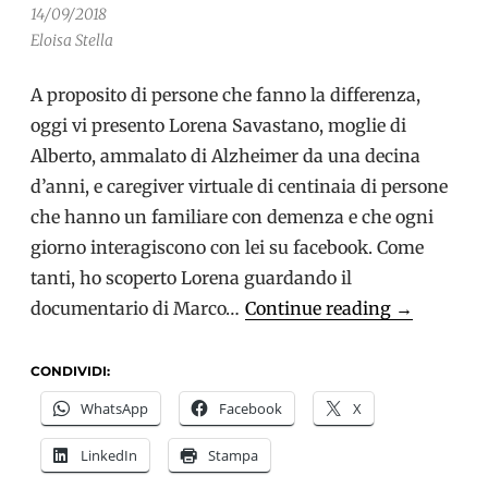
14/09/2018
Eloisa Stella
A proposito di persone che fanno la differenza,
oggi vi presento Lorena Savastano, moglie di
Alberto, ammalato di Alzheimer da una decina
d’anni, e caregiver virtuale di centinaia di persone
che hanno un familiare con demenza e che ogni
giorno interagiscono con lei su facebook. Come
tanti, ho scoperto Lorena guardando il
La
documentario di Marco…
Continue reading
→
storia
di
CONDIVIDI:
Lorena
WhatsApp
Facebook
X
Savastano:
LinkedIn
Stampa
“Mi