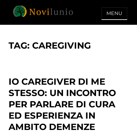
Skip
to
MENU
content
NOVILUNIO
Un aiuto con concreto dopo la
diagnosi di demenza
TAG:
CAREGIVING
IO CAREGIVER DI ME
STESSO: UN INCONTRO
PER PARLARE DI CURA
ED ESPERIENZA IN
AMBITO DEMENZE