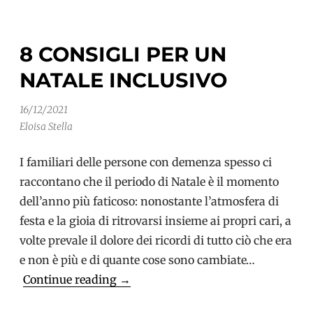
per
parlare
8 CONSIGLI PER UN
di
NATALE INCLUSIVO
cura
ed
16/12/2021
esperienza
Eloisa Stella
in
ambito
I familiari delle persone con demenza spesso ci
demenze
raccontano che il periodo di Natale è il momento
dell’anno più faticoso: nonostante l’atmosfera di
festa e la gioia di ritrovarsi insieme ai propri cari, a
volte prevale il dolore dei ricordi di tutto ciò che era
e non è più e di quante cose sono cambiate…
8
Continue reading
→
consigli