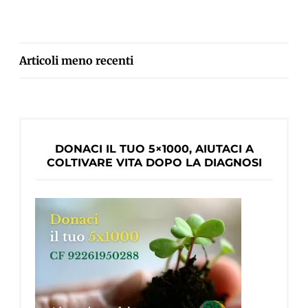
rialzo
e
vado
avanti”
NAVIGAZIONE
Articoli meno recenti
ARTICOLI
DONACI IL TUO 5×1000, AIUTACI A
COLTIVARE VITA DOPO LA DIAGNOSI