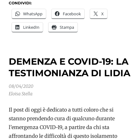
per
CONDIVIDI:
un
WhatsApp
Facebook
X
Natale
LinkedIn
Stampa
inclusivo
DEMENZA E COVID-19: LA
TESTIMONIANZA DI LIDIA
08/04/2020
Eloisa Stella
Il post di oggi è dedicato a tutti coloro che si
stanno prendendo cura di qualcuno durante
l’emergenza COVID-19, a partire da chi sta
affrontando le difficoltà di questo isolamento