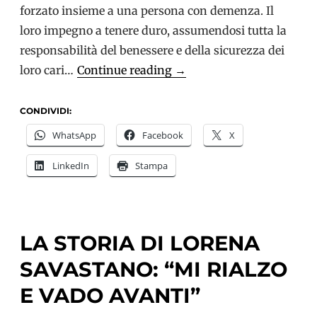
forzato insieme a una persona con demenza. Il
loro impegno a tenere duro, assumendosi tutta la
responsabilità del benessere e della sicurezza dei
Demenza
loro cari…
Continue reading
→
e
Covid-
CONDIVIDI:
19:
WhatsApp
Facebook
X
la
LinkedIn
Stampa
testimonianza
di
Lidia
LA STORIA DI LORENA
SAVASTANO: “MI RIALZO
E VADO AVANTI”