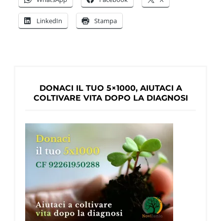
nostro
LinkedIn
Stampa
sportel
di
orient
ai
servizi
DONACI IL TUO 5×1000, AIUTACI A
per
COLTIVARE VITA DOPO LA DIAGNOSI
la
demen