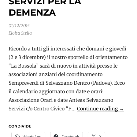
SERVIZI PER LA
DEMENZA
01/12/2015
Eloisa Stella
Ricordo a tutti gli interessati che domani e giovedì
(2 e 3 dicembre) il nostro sportello di orientamento
“La Bussola” sarà di nuovo in attività presso le
associazioni anziani del coordinamento
Sempreverdi di Selvazzano Dentro (Padova). Ecco
il calendario aggiornato con date e orari:
Associazione Orari e date Anteas Selvazzano
Selvaz
Servizi c/o Centro Civico “F….
Continue reading
→
Dentro:
Apre
CONDIVIDI:
il
WhatsApp
Facebook
X