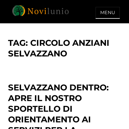
Skip
to
MENU
content
NOVILUNIO
Un aiuto con concreto dopo la
diagnosi di demenza
TAG:
CIRCOLO ANZIANI
SELVAZZANO
SELVAZZANO DENTRO:
APRE IL NOSTRO
SPORTELLO DI
ORIENTAMENTO AI