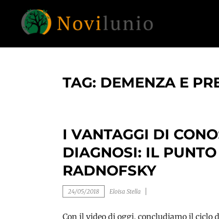
Skip
to
content
Un aiuto con concreto dopo la diagnosi di
NOVILUNIO
demenza
TAG:
DEMENZA E PRE
I VANTAGGI DI CON
DIAGNOSI: IL PUNTO
RADNOFSKY
24/05/2018
Eloisa Stella
Con il video di oggi, concludiamo il ciclo 