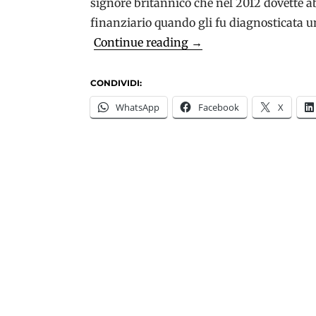
signore britannico che nel 2012 dovette a
finanziario quando gli fu diagnosticata un
Demenza
Continue reading
→
giovanile:
Paul
CONDIVIDI:
si
WhatsApp
Facebook
X
racconta