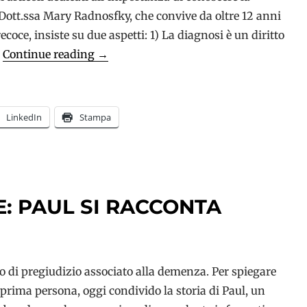
 Dott.ssa Mary Radnosfky, che convive da oltre 12 anni
oce, insiste su due aspetti: 1) La diagnosi è un diritto
I
Continue reading
→
vantaggi
di
conoscere
LinkedIn
Stampa
la
propria
diagnosi:
il
: PAUL SI RACCONTA
punto
di
vista
di
o di pregiudizio associato alla demenza. Per spiegare
Mary
 prima persona, oggi condivido la storia di Paul, un
Radnofsky