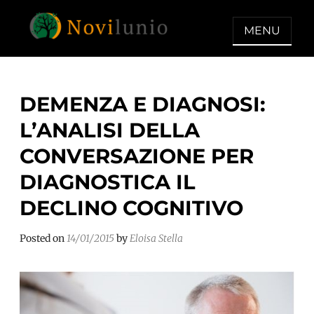
Skip
to
MENU
content
NOVILUNIO
Un aiuto con concreto dopo la
diagnosi di demenza
DEMENZA E DIAGNOSI:
L’ANALISI DELLA
CONVERSAZIONE PER
DIAGNOSTICA IL
DECLINO COGNITIVO
Posted on
14/01/2015
by
Eloisa Stella