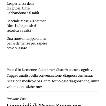
L’esperienza della
diagnosi: Oltre
l’abbandono e il tabù
Speciale Mese Alzheimer.
Oltre la diagnosi: da
retorica a realtà
Una nuova mappa online
per le demenze per sapere
dove bussare
Posted in
Demenze, Alzheimer, disturbo neurocognitivo
Tagged
analisi della conversazione
,
diagnosi demenza
,
relazione medico e paziente
,
tecnologie diagnostiche
,
unità
valutazione alzheimer
NAVIGAZIONE
Previous Post
I consigli di Teepa Snow per