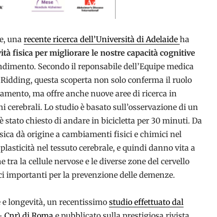
ie, una
recente ricerca dell’Università di Adelaide
ha
ità fisica per migliorare le nostre capacità cognitive
ndimento. Secondo il reponsabile dell’Equipe medica
l Ridding, questa scoperta non solo conferma il ruolo
chiamento, ma offre anche nuove aree di ricerca in
ni cerebrali. Lo studio è basato sull’osservazione di un
i è stato chiesto di andare in bicicletta per 30 minuti. Da
isica dà origine a cambiamenti fisici e chimici nel
plasticità nel tessuto cerebrale, e quindi danno vita a
tra la cellule nervose e le diverse zone del cervello
i importanti per la prevenzione delle demenze.
 e longevità, un recentissimo
studio effettuato dal
 – Cnr) di Roma
e pubblicato sulla prestigiosa rivista