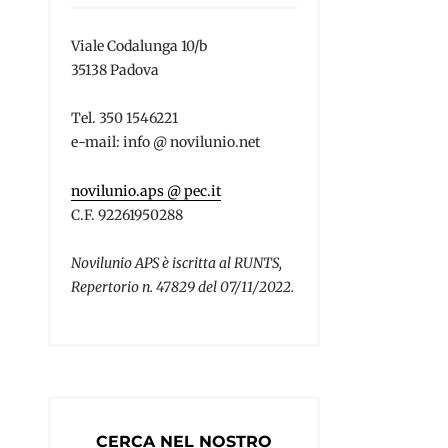
Viale Codalunga 10/b
35138 Padova
Tel. 350 1546221
e-mail: info @ novilunio.net
novilunio.aps @ pec.it
C.F. 92261950288
Novilunio APS è iscritta al RUNTS,
Repertorio n. 47829 del 07/11/2022.
CERCA NEL NOSTRO