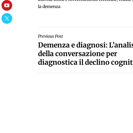
la demenza
YouTube
Twitter
NAVIGAZIONE
Previous Post
Demenza e diagnosi: L’anali
ARTICOLI
della conversazione per
diagnostica il declino cogni