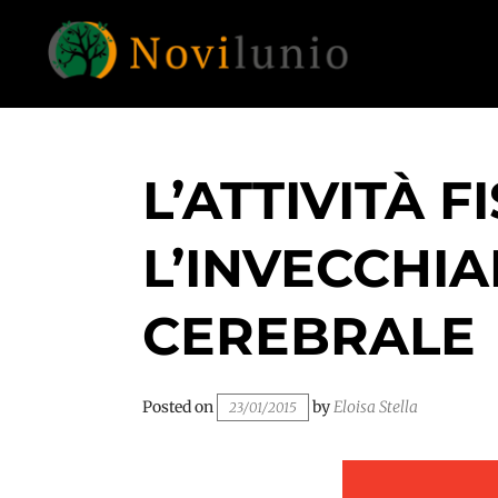
Skip
to
content
Un aiuto con concreto dopo la diagnosi di
NOVILUNIO
demenza
L’ATTIVITÀ 
L’INVECCHI
CEREBRALE
Posted on
by
Eloisa Stella
23/01/2015