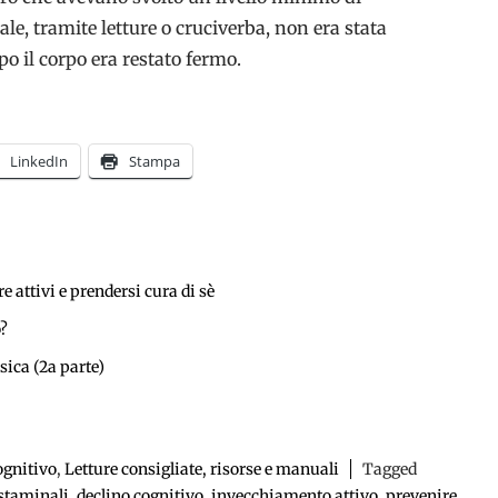
e, tramite letture o cruciverba, non era stata
po il corpo era restato fermo.
LinkedIn
Stampa
attivi e prendersi cura di sè
o?
sica (2a parte)
ognitivo
,
Letture consigliate, risorse e manuali
Tagged
 staminali
,
declino cognitivo
,
invecchiamento attivo
,
prevenire