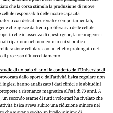
ziato che
la corsa stimola la produzione di nuove
e cellule responsabili delle nostre capacità
atorio con deficit neuronali e comportamentali,
ne che agisce da freno proliferativo delle cellule
coperto che in assenza di questo gene, la neurogenesi
minali ripartono nel momento in cui si pratica
roliferazione cellulare con un effetto prolungato nel
do il processo d’invecchiamento.
o
studio di un paio di anni fa condotto dall’Università di
ovocata dallo sport o dall’attività fisica regolare non
i inglesi hanno analizzato i dati clinici e le abitudini
ottoposte a risonanza magnetica all’età di 73 anni. A
 un secondo esame di tutti i volontari ha rivelato che
 attività fisica aveva subito una riduzione minore nel
oro che avevano svolto un livello minimo di