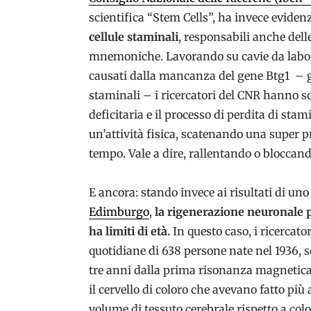
scientifica “Stem Cells”, ha invece eviden
cellule staminali
, responsabili anche dell
mnemoniche. Lavorando su cavie da labor
causati dalla mancanza del gene Btg1 – ge
staminali – i ricercatori del CNR hanno s
deficitaria e il processo di perdita di sta
un’attività fisica, scatenando una super p
tempo. Vale a dire, rallentando o bloccan
E ancora: stando invece ai risultati di un
Edimburgo
,
la rigenerazione neuronale pr
ha limiti di età.
In questo caso, i ricercator
quotidiane di 638 persone nate nel 1936, s
tre anni dalla prima risonanza magnetica,
il cervello di coloro che avevano fatto più
volume di tessuto cerebrale rispetto a col